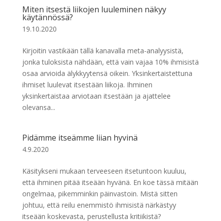
Miten itsestä liikojen luuleminen näkyy
käytännössä?
19.10.2020
Kirjoitin vastikään tällä kanavalla meta-analyysistä,
jonka tuloksista nähdään, että vain vajaa 10% ihmisistä
osaa arvioida älykkyytensä oikein. Yksinkertaistettuna
ihmiset luulevat itsestään liikoja. Ihminen
yksinkertaistaa arviotaan itsestään ja ajattelee
olevansa...
Pidämme itseämme liian hyvinä
4.9.2020
Käsitykseni mukaan terveeseen itsetuntoon kuuluu,
että ihminen pitää itseään hyvänä. En koe tässä mitään
ongelmaa, pikemminkin päinvastoin. Mistä sitten
johtuu, että reilu enemmistö ihmisistä närkästyy
itseään koskevasta, perustellusta kritiikistä?