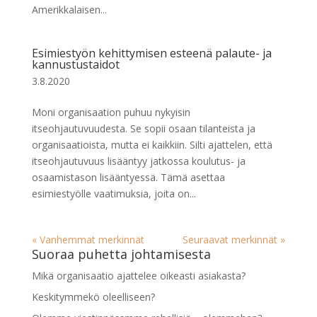
Amerikkalaisen...
Esimiestyön kehittymisen esteenä palaute- ja
kannustustaidot
3.8.2020
Moni organisaation puhuu nykyisin
itseohjautuvuudesta. Se sopii osaan tilanteista ja
organisaatioista, mutta ei kaikkiin. Silti ajattelen, että
itseohjautuvuus lisääntyy jatkossa koulutus- ja
osaamistason lisääntyessä. Tämä asettaa
esimiestyölle vaatimuksia, joita on...
« Vanhemmat merkinnät
Seuraavat merkinnät »
Suoraa puhetta johtamisesta
Mikä organisaatio ajattelee oikeasti asiakasta?
Keskitymmekö oleelliseen?