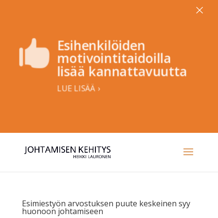
×
Esihenkilöiden

motivointitaidoilla
lisää kannattavuutta
LUE LISÄÄ ›
Esimiestyön arvostuksen puute keskeinen syy
huonoon johtamiseen