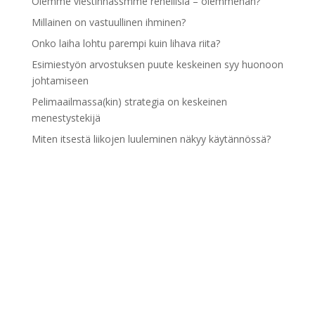
Olemme viestinnässmme rehellisiä – olemmehan?
Millainen on vastuullinen ihminen?
Onko laiha lohtu parempi kuin lihava riita?
Esimiestyön arvostuksen puute keskeinen syy huonoon
johtamiseen
Pelimaailmassa(kin) strategia on keskeinen
menestystekijä
Miten itsestä liikojen luuleminen näkyy käytännössä?
Pidämme itseämme liian hyvinä
Esimiestyön kehittymisen esteenä palaute- ja
kannustustaidot
Arkistot
Arkistot