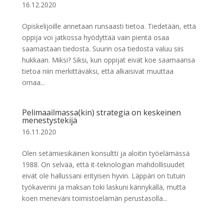
16.12.2020
Opiskelijoille annetaan runsaasti tietoa. Tiedetään, että
oppija voi jatkossa hyödyttää vain pientä osaa
saamastaan tiedosta. Suurin osa tiedosta valuu siis
hukkaan. Miksi? Siksi, kun oppijat eivät koe saamaansa
tietoa niin merkittäväksi, että alkaisivat muuttaa
omaa...
Pelimaailmassa(kin) strategia on keskeinen
menestystekijä
16.11.2020
Olen setämiesikäinen konsultti ja aloitin työelämässä
1988. On selvää, että it-teknologian mahdollisuudet
eivät ole hallussani erityisen hyvin. Läppäri on tutuin
työkaverini ja maksan toki laskuni kännykällä, mutta
koen meneväni toimistoelämän perustasolla...