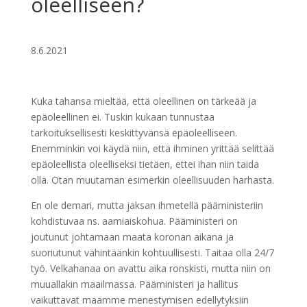
oleelliseen?
8.6.2021
Kuka tahansa mieltää, että oleellinen on tärkeää ja
epäoleellinen ei. Tuskin kukaan tunnustaa
tarkoituksellisesti keskittyvänsä epäoleelliseen.
Enemminkin voi käydä niin, että ihminen yrittää selittää
epäoleellista oleelliseksi tietäen, ettei ihan niin taida
olla. Otan muutaman esimerkin oleellisuuden harhasta.
En ole demari, mutta jaksan ihmetellä pääministeriin
kohdistuvaa ns. aamiaiskohua. Pääministeri on
joutunut johtamaan maata koronan aikana ja
suoriutunut vähintäänkin kohtuullisesti. Taitaa olla 24/7
työ. Velkahanaa on avattu aika ronskisti, mutta niin on
muuallakin maailmassa. Pääministeri ja hallitus
vaikuttavat maamme menestymisen edellytyksiin