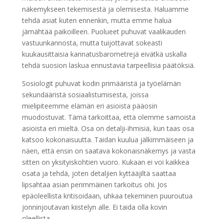
näkemykseen tekemisestä ja olemisesta. Haluamme
tehdä asiat kuten ennenkin, mutta emme halua
jämähtää paikoilleen. Puolueet puhuvat vaalikauden
vastuunkannosta, mutta tuijottavat sokeasti
kuukausittaisia kannatusbarometrejä eivätkä uskalla
tehdä suosion laskua ennustavia tarpeellisia päätöksiä.
Sosiologit puhuvat kodin primääristä ja työelämän
sekundääristä sosiaalistumisesta, joissa
mielipiteemme elämän eri asioista pääosin
muodostuvat. Tämä tarkoittaa, että olemme samoista
asioista eri mieltä. Osa on detalji-ihmisiä, kun taas osa
katsoo kokonaisuutta. Taidan kuulua jälkimmäiseen ja
näen, että ensin on saatava kokonaisnäkemys ja vasta
sitten on yksityiskohtien vuoro. Kukaan ei voi kaikkea
osata ja tehdä, joten detaljien kyttääjiltä saattaa
lipsahtaa asian perimmäinen tarkoitus ohi. Jos
epäoleellista kritisoidaan, uhkaa tekeminen puuroutua
jonninjoutavan kiistelyn alle. Ei taida olla kovin
oleellista.