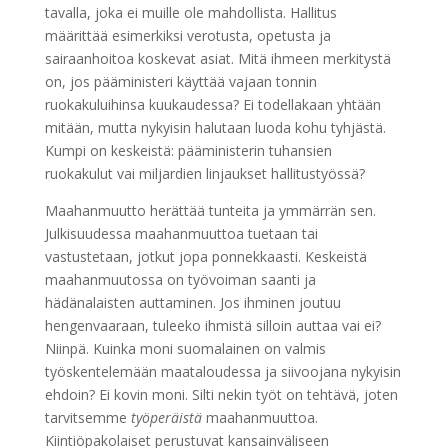
tavalla, joka ei muille ole mahdollista. Hallitus
määrittää esimerkiksi verotusta, opetusta ja
sairaanhoitoa koskevat asiat. Mitä ihmeen merkitystä
on, jos pääministeri käyttää vajaan tonnin
ruokakuluihinsa kuukaudessa? Ei todellakaan yhtään
mitään, mutta nykyisin halutaan luoda kohu tyhjästä.
Kumpi on keskeistä: pääministerin tuhansien
ruokakulut vai miljardien linjaukset hallitustyössä?
Maahanmuutto herättää tunteita ja ymmärrän sen.
Julkisuudessa maahanmuuttoa tuetaan tai
vastustetaan, jotkut jopa ponnekkaasti. Keskeistä
maahanmuutossa on työvoiman saanti ja
hädänalaisten auttaminen. Jos ihminen joutuu
hengenvaaraan, tuleeko ihmistä silloin auttaa vai ei?
Niinpä. Kuinka moni suomalainen on valmis
työskentelemään maataloudessa ja siivoojana nykyisin
ehdoin? Ei kovin moni. Silti nekin työt on tehtävä, joten
tarvitsemme
työperäistä
maahanmuuttoa.
Kiintiöpakolaiset perustuvat kansainväliseen