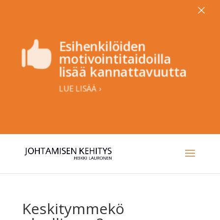
×
Esihenkilöiden

motivointitaidoilla
lisää kannattavuutta
LUE LISÄÄ ›
Keskitymmekö