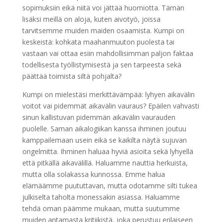
sopimuksiin eikä niitä voi jättää huomiotta. Tämän
lisäksi meillä on aloja, kuten aivotyö, joissa
tarvitsemme muiden maiden osaamista. Kumpi on
keskeistä: kohkata maahanmuuton puolesta tai
vastaan vai ottaa esiin mahdollisimman paljon faktaa
todellisesta työllistymisestä ja sen tarpeesta sekä
päättää toimista siltä pohjalta?
Kumpi on mielestäsi merkittävämpää: lyhyen aikavälin
voitot vai pidemmät aikavälin vauraus? Epäilen vahvasti
sinun kallistuvan pidemmän aikavälin vaurauden
puolelle. Saman aikalogiikan kanssa ihminen joutuu
kamppailemaan usein eikä se kaikilta näytä sujuvan
ongelmitta. Ihminen haluaa hyviä asioita sekä lyhyellä
että pitkällä aikavälillä. Haluamme nauttia herkuista,
mutta olla solakassa kunnossa. Emme halua
elämäämme puututtavan, mutta odotamme silti tukea
julkiselta taholta monessakin asiassa. Haluamme
tehdä oman päämme mukaan, mutta suutumme
muiden antamasta kritiikistä, joka perustuu erilaiseen