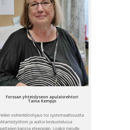
Forssan yhteislyseon apulaisrehtori
Taina Kemppi
Heikin esihenkilöohjaus toi systemaattisuutta
ohtamistyöhöni ja auttoi keskustelussa
pettajien kanssa eteenpäin. Lisäksi minulle