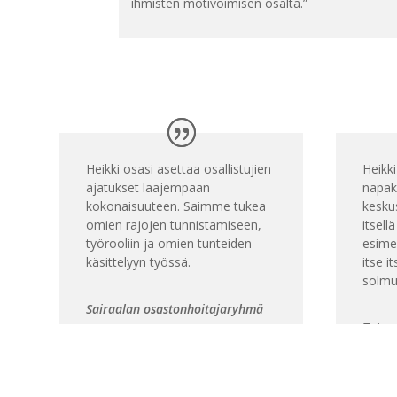
ihmisten motivoimisen osalta.”
Heikki osasi asettaa osallistujien
Heikki
ajatukset laajempaan
napaka
kokonaisuuteen. Saimme tukea
keskus
omien rajojen tunnistamiseen,
itsell
työrooliin ja omien tunteiden
esimer
käsittelyyn työssä.
itse i
solmu
Sairaalan osastonhoitajaryhmä
Talous
yrity