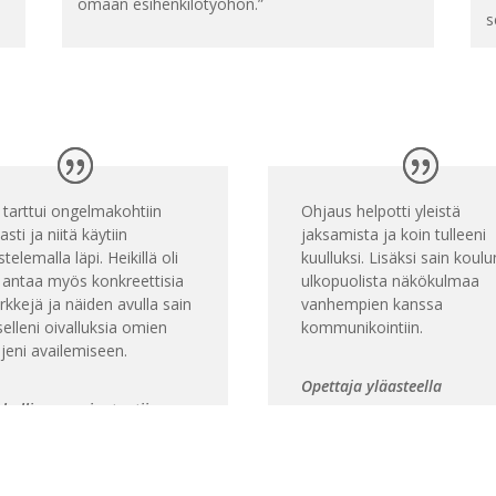
omaan esihenkilötyöhön.”
s
 tarttui ongelmakohtiin
Ohjaus helpotti yleistä
sti ja niitä käytiin
jaksamista ja koin tulleeni
telemalla läpi. Heikillä oli
kuulluksi. Lisäksi sain koulu
ä antaa myös konkreettisia
ulkopuolista näkökulmaa
kkejä ja näiden avulla sain
vanhempien kanssa
tselleni oivalluksia omien
kommunikointiin.
jeni availemiseen.
Opettaja yläasteella
hallinnon asiantuntija
selämässä