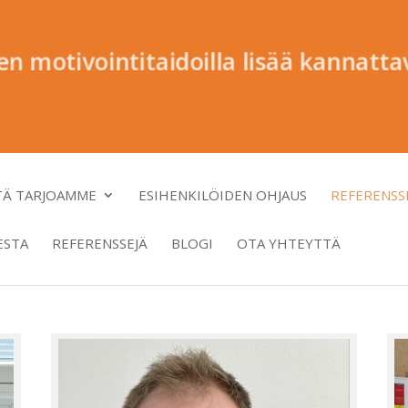
en motivointitaidoilla lisää kannatt
TÄ TARJOAMME
ESIHENKILÖIDEN OHJAUS
REFERENSS
ESTA
REFERENSSEJÄ
BLOGI
OTA YHTEYTTÄ