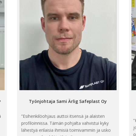
y
Työnjohtaja Sami Ärlig Safeplast Oy
ä
”Esihenkilöohjaus auttoi itsensä ja alaisten
”
profiloinnissa. Tämän pohjalta vahvistui kyky
j
lähestyä erilaisia ihmisiä toimivammin ja usko
o