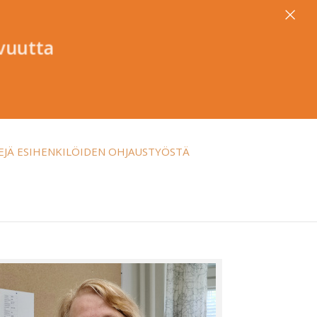
×
avuutta
EJÄ ESIHENKILÖIDEN OHJAUSTYÖSTÄ