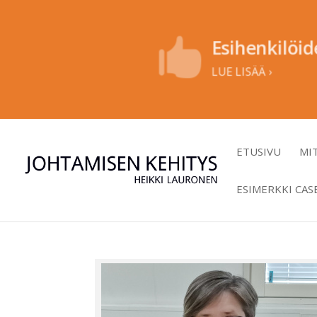
Esihenkilöid

LUE LISÄÄ ›
ETUSIVU
MI
ESIMERKKI CAS