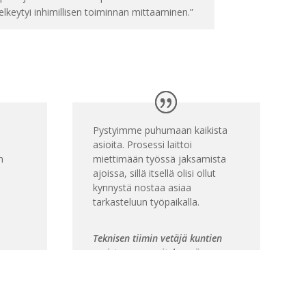
elkeytyi inhimillisen toiminnan mittaaminen.”
Pystyimme puhumaan kaikista
asioita. Prosessi laittoi
n
miettimään työssä jaksamista
ajoissa, sillä itsellä olisi ollut
kynnystä nostaa asiaa
tarkasteluun työpaikalla.
Teknisen tiimin vetäjä kuntien
omistamassa yrityksessä