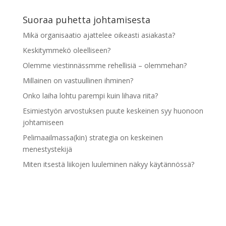
Suoraa puhetta johtamisesta
Mikä organisaatio ajattelee oikeasti asiakasta?
Keskitymmekö oleelliseen?
Olemme viestinnässmme rehellisiä – olemmehan?
Millainen on vastuullinen ihminen?
Onko laiha lohtu parempi kuin lihava riita?
Esimiestyön arvostuksen puute keskeinen syy huonoon
johtamiseen
Pelimaailmassa(kin) strategia on keskeinen
menestystekijä
Miten itsestä liikojen luuleminen näkyy käytännössä?
Pidämme itseämme liian hyvinä
Esimiestyön kehittymisen esteenä palaute- ja
kannustustaidot