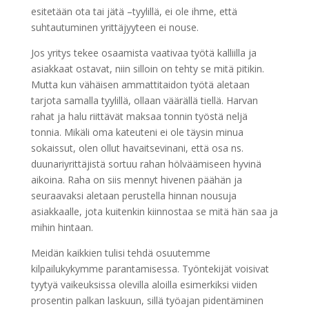
esitetään ota tai jätä –tyylillä, ei ole ihme, että
suhtautuminen yrittäjyyteen ei nouse.
Jos yritys tekee osaamista vaativaa työtä kalliilla ja
asiakkaat ostavat, niin silloin on tehty se mitä pitikin.
Mutta kun vähäisen ammattitaidon työtä aletaan
tarjota samalla tyylillä, ollaan väärällä tiellä. Harvan
rahat ja halu riittävät maksaa tonnin työstä neljä
tonnia. Mikäli oma kateuteni ei ole täysin minua
sokaissut, olen ollut havaitsevinani, että osa ns.
duunariyrittäjistä sortuu rahan hölväämiseen hyvinä
aikoina. Raha on siis mennyt hivenen päähän ja
seuraavaksi aletaan perustella hinnan nousuja
asiakkaalle, jota kuitenkin kiinnostaa se mitä hän saa ja
mihin hintaan.
Meidän kaikkien tulisi tehdä osuutemme
kilpailukykymme parantamisessa. Työntekijät voisivat
tyytyä vaikeuksissa olevilla aloilla esimerkiksi viiden
prosentin palkan laskuun, sillä työajan pidentäminen