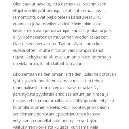
Olen saanut havaita, että esimerkiksi rakennuksen
ylläpitoon liittyvät peruspalvelut, kuten maalaus ja
remontointi, ovat paikoitelleen kallistuneet 5-10
vuodessa jopa monikertaisiksi. Kävin jokin aika
keskustelua alan perustoimijan kanssa, jonka tarjous
oli yli kolmekertainen muutaman vuoden takaiseen
tilanteeseen verrattuna. Työ on täysin sama kuin
vuosia sitten, mutta hinta on vain pompsahtanut
rajusti. Selityksenä oli, että kun on niin iso homma ja
on vielä omia, kalliita laitteitakin apuna.
Eikö sentään näiden omien laitteiden luulisi helpottavan
työtä, joka kannatti muutama vuosi sitten tehdä
manuaalisesti monin verroin halvemmalla? Nyt
perustyöstä pyydettiin erikoisasiantuntijan hintaa ja
tarjous tehtiin muutamalla rivillä sähköpostiin erityisen
huonolla suomen kielellä. Moni työntekijä on pakon
sanelemana perustanut pakettiautonsa kanssa
yrityksen ja opetellut kokeneempien yrittäjien
valitusvirren korkeista kuluista. Kun tämä vielä