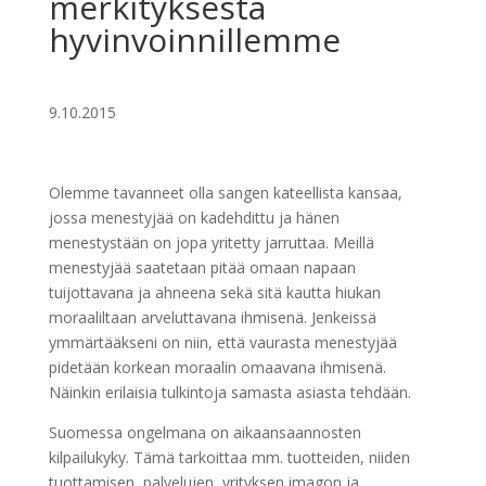
merkityksestä
hyvinvoinnillemme
9.10.2015
Olemme tavanneet olla sangen kateellista kansaa,
jossa menestyjää on kadehdittu ja hänen
menestystään on jopa yritetty jarruttaa. Meillä
menestyjää saatetaan pitää omaan napaan
tuijottavana ja ahneena sekä sitä kautta hiukan
moraaliltaan arveluttavana ihmisenä. Jenkeissä
ymmärtääkseni on niin, että vaurasta menestyjää
pidetään korkean moraalin omaavana ihmisenä.
Näinkin erilaisia tulkintoja samasta asiasta tehdään.
Suomessa ongelmana on aikaansaannosten
kilpailukyky. Tämä tarkoittaa mm. tuotteiden, niiden
tuottamisen, palvelujen, yrityksen imagon ja