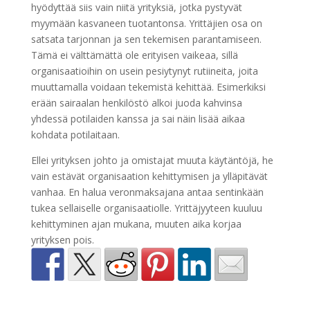
hyödyttää siis vain niitä yrityksiä, jotka pystyvät
myymään kasvaneen tuotantonsa. Yrittäjien osa on
satsata tarjonnan ja sen tekemisen parantamiseen.
Tämä ei välttämättä ole erityisen vaikeaa, sillä
organisaatioihin on usein pesiytynyt rutiineita, joita
muuttamalla voidaan tekemistä kehittää. Esimerkiksi
erään sairaalan henkilöstö alkoi juoda kahvinsa
yhdessä potilaiden kanssa ja sai näin lisää aikaa
kohdata potilaitaan.
Ellei yrityksen johto ja omistajat muuta käytäntöjä, he
vain estävät organisaation kehittymisen ja ylläpitävät
vanhaa. En halua veronmaksajana antaa sentinkään
tukea sellaiselle organisaatiolle. Yrittäjyyteen kuuluu
kehittyminen ajan mukana, muuten aika korjaa
yrityksen pois.