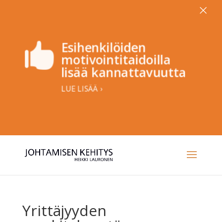
×
Esihenkilöiden

motivointitaidoilla
lisää kannattavuutta
LUE LISÄÄ ›
Yrittäjyyden