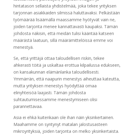
hintatason sellaista yhdistelmää, joka tekee yrityksen
tarjonnan asiakkaiden silmissä haluttavaksi. Pelkästään
työmäärää lisäämällä maassamme hyötyvät vain ne,
joiden tarjonta menee kannattavasti kaupaksi. Tämän
johdosta näkisin, että meidän tulisi kääntää katseen
määrästä laatuun, sillä määrämittelöissä emme voi
menestyä.
Se, että yrittäjä ottaa taloudellisen riskin, tekee
ahkerasti töitä ja uskaltaa erottua kilpailussa edukseen,
on kansakunnan elämänlanka taloudellisesti.
Ymmärrän, että naapurin menestys aiheuttaa kateutta,
mutta yrityksen menestys hyödyttää omaa
elinyhteisöä laajasti. Tämän johdosta
suhtautumisessamme menestymiseen olisi
parannettavaa.
Asia ei ehkä kuitenkaan ole ihan näin yksinkertainen.
Maahamme on syntynyt matalan jalostusasteen
mikroyrityksiä, joiden tarjonta on melko yksinkertaista.