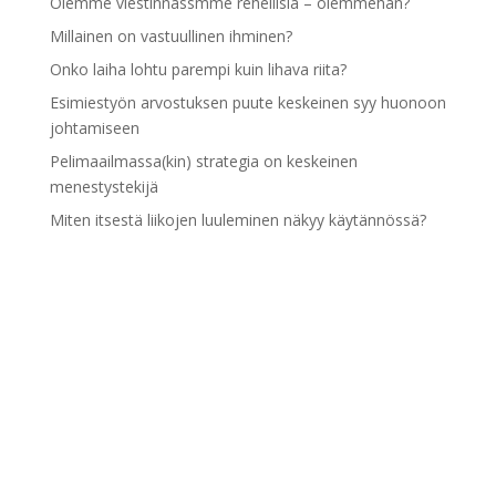
Olemme viestinnässmme rehellisiä – olemmehan?
Millainen on vastuullinen ihminen?
Onko laiha lohtu parempi kuin lihava riita?
Esimiestyön arvostuksen puute keskeinen syy huonoon
johtamiseen
Pelimaailmassa(kin) strategia on keskeinen
menestystekijä
Miten itsestä liikojen luuleminen näkyy käytännössä?
Pidämme itseämme liian hyvinä
Esimiestyön kehittymisen esteenä palaute- ja
kannustustaidot
Arkistot
Arkistot