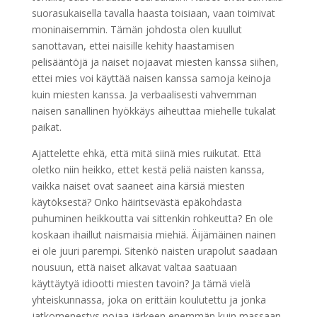
suorasukaisella tavalla haasta toisiaan, vaan toimivat
moninaisemmin. Tämän johdosta olen kuullut
sanottavan, ettei naisille kehity haastamisen
pelisääntöjä ja naiset nojaavat miesten kanssa siihen,
ettei mies voi käyttää naisen kanssa samoja keinoja
kuin miesten kanssa. Ja verbaalisesti vahvemman
naisen sanallinen hyökkäys aiheuttaa miehelle tukalat
paikat.
Ajattelette ehkä, että mitä siinä mies ruikutat. Että
oletko niin heikko, ettet kestä peliä naisten kanssa,
vaikka naiset ovat saaneet aina kärsiä miesten
käytöksestä? Onko häiritsevästä epäkohdasta
puhuminen heikkoutta vai sittenkin rohkeutta? En ole
koskaan ihaillut naismaisia miehiä. Äijämäinen nainen
ei ole juuri parempi. Sitenkö naisten urapolut saadaan
nousuun, että naiset alkavat valtaa saatuaan
käyttäytyä idiootti miesten tavoin? Ja tämä vielä
yhteiskunnassa, joka on erittäin koulutettu ja jonka
jatkomenestys nojaa järkeen enemmän kuin massaan