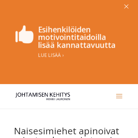
×
Esihenkilöiden

motivointitaidoilla
lisää kannattavuutta
LUE LISÄÄ ›
Naisesimiehet apinoivat