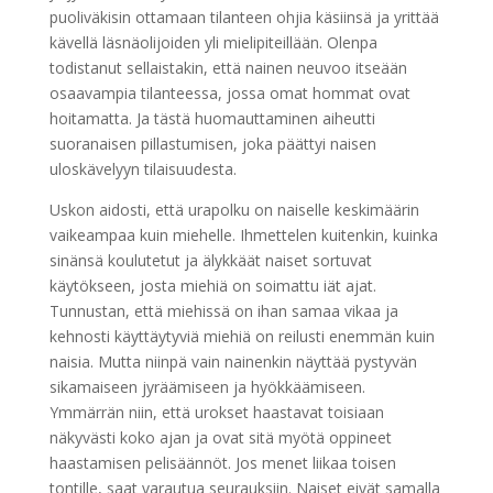
puoliväkisin ottamaan tilanteen ohjia käsiinsä ja yrittää
kävellä läsnäolijoiden yli mielipiteillään. Olenpa
todistanut sellaistakin, että nainen neuvoo itseään
osaavampia tilanteessa, jossa omat hommat ovat
hoitamatta. Ja tästä huomauttaminen aiheutti
suoranaisen pillastumisen, joka päättyi naisen
uloskävelyyn tilaisuudesta.
Uskon aidosti, että urapolku on naiselle keskimäärin
vaikeampaa kuin miehelle. Ihmettelen kuitenkin, kuinka
sinänsä koulutetut ja älykkäät naiset sortuvat
käytökseen, josta miehiä on soimattu iät ajat.
Tunnustan, että miehissä on ihan samaa vikaa ja
kehnosti käyttäytyviä miehiä on reilusti enemmän kuin
naisia. Mutta niinpä vain nainenkin näyttää pystyvän
sikamaiseen jyräämiseen ja hyökkäämiseen.
Ymmärrän niin, että urokset haastavat toisiaan
näkyvästi koko ajan ja ovat sitä myötä oppineet
haastamisen pelisäännöt. Jos menet liikaa toisen
tontille, saat varautua seurauksiin. Naiset eivät samalla