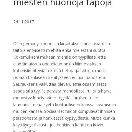
miesten huonoja tapoja
24.11.2017
Olen perännyt monessa kirjoituksessani sosiaalisia
taitoja erityisesti miehiltä enkä mielestäni suotta.
Kokemukseni mukaan miehille on tyypillistä, että
elämän aikana opetellaan omiin kiinnostuksen
kohteisiin liittyviä teknisiä tietoja ja taitoja, mutta
omaan henkiseen kehitykseen ei juuri panosteta.
Seurauksena vaikuttaa olevan, ettei osaamisesta
saada sillä tyylillä parasta mahdollista irti, sillä harva
menestyy lonely raider -tyylillä. Ihmisen tulee
laumaeläimenä kyetä kohtuulliseen kanssa käymiseen
muiden kanssa. Sosiaaliset taidot kumpuavat ihmisen
persoonasta ja henkisestä kypsyydestä. Mutta kuinka
käyttäydyt fiksusti, jos henkinen kantti on kovin
kypsymätön.