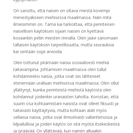
On sanottu, että naisen on oltava miestä kovempi
menestyäkseen miehisessä maailmassa. Näin mitä
ilmeisimmin on. Tämä kai tarkoittaa, että perinteisen
naisellisen käytöksen sijaan naisen on kyettävä
kovaankin peliin miesten rinnalla. Olen jäävi sanomaan
tällaisen käytöksen tarpeellisuutta, mutta seurauksia
kai sentään sopii arvioida.
Olen tottunut pitämään naisia sosiaalisesti miehiä
taitavampina. Johtamisen maailmassa olen tullut
kohdanneeksi naisia, jotka ovat siis lähteneet
etenemään urallaan miehisessä maailmassa. Olen ollut
yllättynyt, kuinka perinteistä miehistä käytöstä olen
kohdannut joidenkin uranaisten taholta. Korostan, että
suurin osa kohtaamistani naisista ovat olleet fiksusti ja
taitavasti käyttäytyviä, mutta kohtaan alati myös
sellaisia naisia, jotka ovat ilmiselvästi vallanhimoisia ja
kilpailullisia ja joiden käytös on sitä myötä itsekeskeistä
ja jyräävää. On yllättävää, kun nainen alkaakin