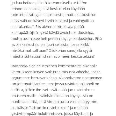
jatkuu hetken päästä toteamuksella, että ”on
erinomainen asia, että keskustelua käydään
toimintastrategian uusimisesta, mutta keskustelun
sävy vain on käynyt hyvin ikäväksi ja vahingoittaa
seutukuntaa”. Siis aiemmin kirjoittaja perää
kuntapäättäjiltä kykyä käydä avointa keskustelua,
mutta tuomitsee heti perään käydyn keskustelun. Eikö
avoin keskustelu ole juuri sellaista, jossa kaikki
näkökulmat sallitaan? Olisikohan sanojalla syytä
miettiä suhtautumistaan avoimeen keskusteluun?
Ravintola-alan edusmiehen kommentointi alkoholin
verotukseen liittyen vaikuttaa minusta aiheelta, jossa
argumentit kiertävät kehää. Alkoholiveron nostaminen
on johtanut tilanteeseen, jossa ravintola-alkoholi on
kallista, jolloin ihmiset eivät enää juo ravintolassa
entiseen malliin. Näinhän tässä on käynyt. Ala on
huolissaan siitä, että Virosta tuotu viina päätyy mm.
alaikäisille ”laittomiin ravintoloihin” ja muuhun
yksityisempään kuluttamiseen, jossa käyttäjät ja