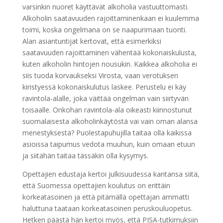
varsinkin nuoret käyttävät alkoholia vastuuttomasti.
Alkoholin saatavuuden rajoittaminenkaan ei kuulemma
toimi, koska ongelmana on se naapurimaan tuonti.
Alan asiantuntijat kertovat, että esimerkiksi
saatavuuden rajoittaminen vähentää kokonaiskulusta,
kuten alkoholin hintojen nousukin. Kaikkea alkoholia ei
siis tuoda korvaukseksi Virosta, vaan verotuksen
kiristyessä kokonaiskulutus laskee. Perustelu ei käy
ravintola-alalle, joka väittää ongelman vain siirtyvän
toisaalle. Onkohan ravintola-ala oikeasti kiinnostunut
suomalaisesta alkoholinkäytöstä vai vain oman alansa
menestyksestä? Puolestapuhujilla taitaa olla kaikissa
asioissa taipumus vedota muuhun, kuin omaan etuun
ja siitähän taitaa tässäkin olla kysymys.
Opettajien edustaja kertoi julkisuudessa kantansa siitä,
että Suomessa opettajien koulutus on erittäin
korkeatasoinen ja että pitämällä opettajan ammatti
haluttuna taataan korkeatasoinen peruskouluopetus.
Hetken päästä hän kertoi myös, että PISA-tutkimuksiin