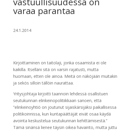
vastuullisuudessa on
varaa parantaa
24.1.2014
Kirjoittaminen on taitolaji, jonka osaamista ei ole
kaikilla. Itselläni sitä on varsin rajatusti, mutta
huomaan, etten ole ainoa. Meitä on näköjään muitakin
ja sekös silloin tällöin naurattaa.
Yritysjohtaja kirjoitti taannoin lehdessä osallistuen
seutukunnan elinkeinopolitiikkaan sanoen, että
”elinkeinoyhtiö on joutunut sijaiskärsijäksi paikallisessa
politikoinnissa, kun kuntapäättäjät eivät osaa käydä
avointa keskustelua seutukunnan kehittämisestä.”
Tämä sinänsä lienee täysin oikea havainto, mutta juttu