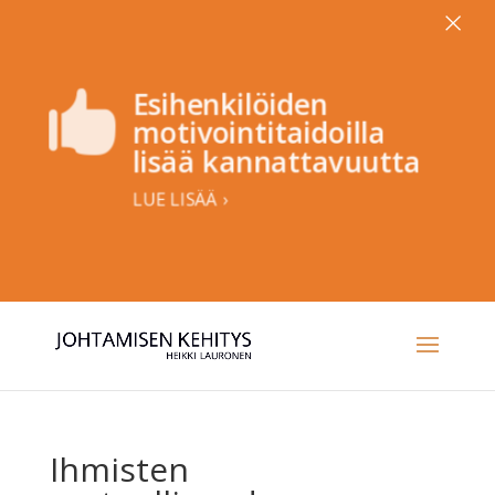
×
Esihenkilöiden

motivointitaidoilla
lisää kannattavuutta
LUE LISÄÄ ›
Ihmisten