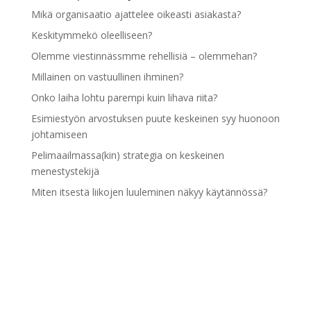
Mikä organisaatio ajattelee oikeasti asiakasta?
Keskitymmekö oleelliseen?
Olemme viestinnässmme rehellisiä – olemmehan?
Millainen on vastuullinen ihminen?
Onko laiha lohtu parempi kuin lihava riita?
Esimiestyön arvostuksen puute keskeinen syy huonoon
johtamiseen
Pelimaailmassa(kin) strategia on keskeinen
menestystekijä
Miten itsestä liikojen luuleminen näkyy käytännössä?
Pidämme itseämme liian hyvinä
Esimiestyön kehittymisen esteenä palaute- ja
kannustustaidot
Arkistot
Arkistot