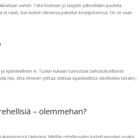
kkaitaan varten. Tätä hoetaan jo laajasti julkisellakin puolella.
ä ei nauti, kun kokee olevansa palvelun keskipisteessä. On se vaan
?
ja epäoleellinen ei. Tuskin kukaan tunnustaa tarkoituksellisesti
 niin, että ihminen yrittää selittää epäoleellista oleelliseksi tietäen, 
ehellisiä – olemmehan?
sakäymisessä tärkeänä. Miellän rehellisyyden luotettavuuden osaksi.