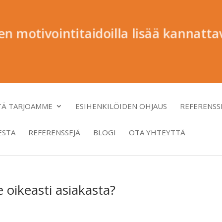
den motivointitaidoilla lisää kannatta
TÄ TARJOAMME
ESIHENKILÖIDEN OHJAUS
REFERENSS
ESTA
REFERENSSEJÄ
BLOGI
OTA YHTEYTTÄ
e oikeasti asiakasta?