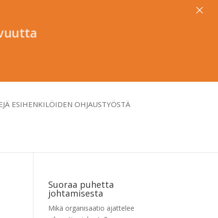
×
vuutta
EJÄ ESIHENKILÖIDEN OHJAUSTYÖSTÄ
Suoraa puhetta
johtamisesta
Mikä organisaatio ajattelee