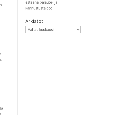
esteenä palaute- ja
än
kannustustaidot
Arkistot
Arkistot
e
n,
la
a