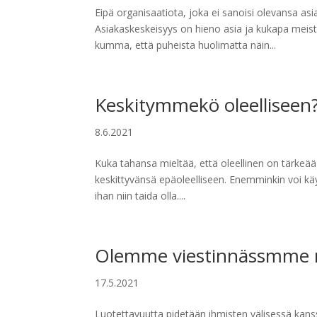
Eipä organisaatiota, joka ei sanoisi olevansa asia
Asiakaskeskeisyys on hieno asia ja kukapa meist
kumma, että puheista huolimatta näin...
Keskitymmekö oleelliseen
8.6.2021
Kuka tahansa mieltää, että oleellinen on tärkeää 
keskittyvänsä epäoleelliseen. Enemminkin voi käydä
ihan niin taida olla....
Olemme viestinnässmme r
17.5.2021
Luotettavuutta pidetään ihmisten välisessä kans