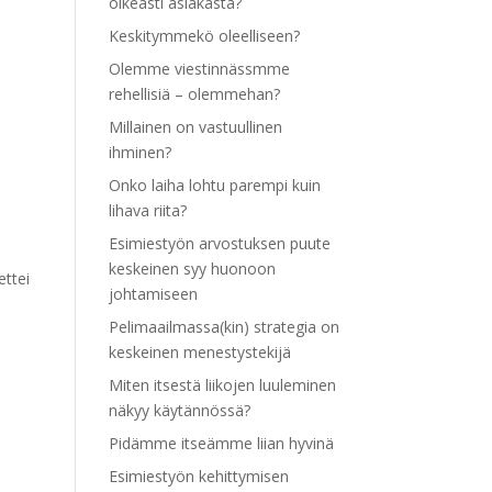
oikeasti asiakasta?
Keskitymmekö oleelliseen?
Olemme viestinnässmme
rehellisiä – olemmehan?
Millainen on vastuullinen
ihminen?
Onko laiha lohtu parempi kuin
lihava riita?
Esimiestyön arvostuksen puute
keskeinen syy huonoon
ettei
johtamiseen
Pelimaailmassa(kin) strategia on
keskeinen menestystekijä
Miten itsestä liikojen luuleminen
näkyy käytännössä?
Pidämme itseämme liian hyvinä
Esimiestyön kehittymisen