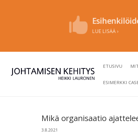
Esihenkilöi

LUE LISÄÄ ›
ETUSIVU
MI
ESIMERKKI CAS
Mikä organisaatio ajattele
3.8.2021