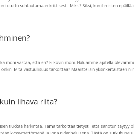
on totuttu suhtautumaan kriittisesti. Miksi? Siksi, kun ihmisten epäillä
 ihminen?
kuinka moni vastaa, että en? Ei kovin moni. Haluamme ajatella olevamm
onkin. Mitä vastuullisuus tarkoittaa? Määrittelisin yksinkertaistaen nii
uin lihava riita?
 tiukkaa harkintaa. Tämä tarkoittaa tietysti, että sanotun täytyy ol
idetään kypsymättömänä ja jopa riidanhaluisena. Tästä on surkuhupaisi