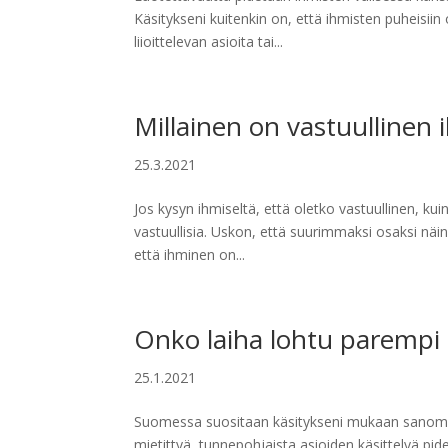
Käsitykseni kuitenkin on, että ihmisten puheisiin 
liioittelevan asioita tai...
Millainen on vastuullinen
25.3.2021
Jos kysyn ihmiseltä, että oletko vastuullinen, 
vastuullisia. Uskon, että suurimmaksi osaksi näin 
että ihminen on...
Onko laiha lohtu parempi k
25.1.2021
Suomessa suositaan käsitykseni mukaan sanomisen
mietittyä, tunnepohjaista asioiden käsittelyä p