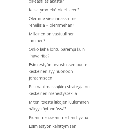
oikeasti asiakasta?
Keskitymmekö oleelliseen?
Olemme viestinnässmme
rehellisiä – olemmehan?
Millainen on vastuullinen
ihminen?
Onko laiha lohtu parempi kuin
lihava riita?
Esimiestyön arvostuksen puute
keskeinen syy huonoon
johtamiseen
Pelimaailmassa(kin) strategia on
keskeinen menestystekijä
Miten itsestä liikojen luuleminen
näkyy käytännössä?
Pidämme itseämme liian hyvinä
Esimiestyön kehittymisen