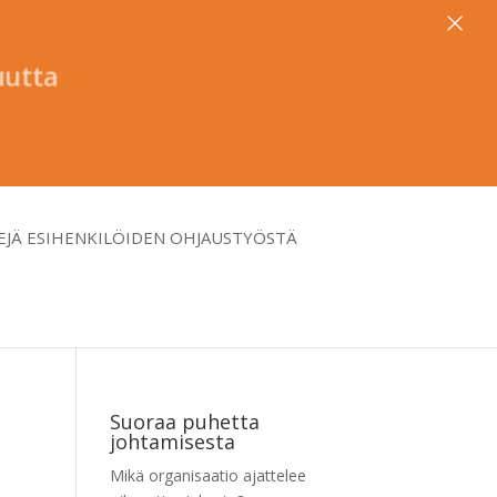
×
avuutta
EJÄ ESIHENKILÖIDEN OHJAUSTYÖSTÄ
Suoraa puhetta
johtamisesta
Mikä organisaatio ajattelee