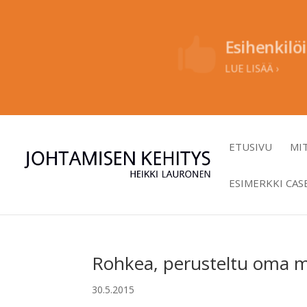
Esihenkilöid

LUE LISÄÄ ›
ETUSIVU
MI
ESIMERKKI CAS
Rohkea, perusteltu oma mie
30.5.2015