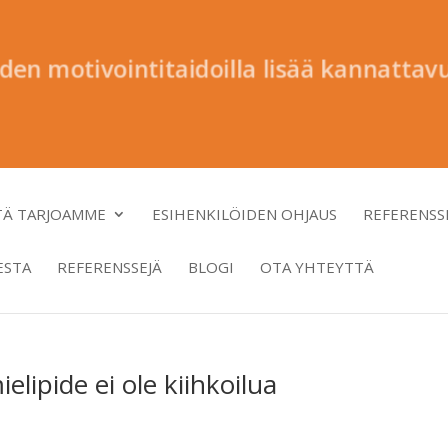
en motivointitaidoilla lisää kannatt
TÄ TARJOAMME
ESIHENKILÖIDEN OHJAUS
REFERENSS
ESTA
REFERENSSEJÄ
BLOGI
OTA YHTEYTTÄ
lipide ei ole kiihkoilua