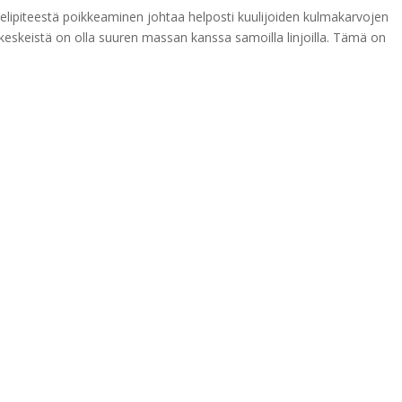
ielipiteestä poikkeaminen johtaa helposti kuulijoiden kulmakarvojen
e keskeistä on olla suuren massan kanssa samoilla linjoilla. Tämä on