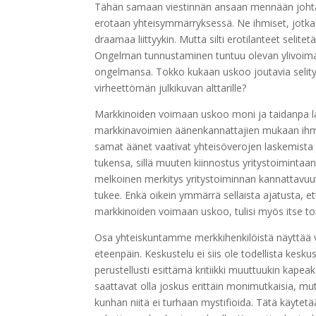
Tähän samaan viestinnän ansaan mennään johtaji
erotaan yhteisymmärryksessä. Ne ihmiset, jotka ov
draamaa liittyykin. Mutta silti erotilanteet selit
Ongelman tunnustaminen tuntuu olevan ylivoimaist
ongelmansa. Tokko kukaan uskoo joutavia selity
virheettömän julkikuvan alttarille?
Markkinoiden voimaan uskoo moni ja taidanpa lask
markkinavoimien äänenkannattajien mukaan ihmiste
samat äänet vaativat yhteisöverojen laskemista 
tukensa, sillä muuten kiinnostus yritystoimintaa
melkoinen merkitys yritystoiminnan kannattavuute
tukee. Enkä oikein ymmärrä sellaista ajatusta, että
markkinoiden voimaan uskoo, tulisi myös itse toi
Osa yhteiskuntamme merkkihenkilöistä näyttää v
eteenpäin. Keskustelu ei siis ole todellista kes
perustellusti esittämä kritiikki muuttuukin kap
saattavat olla joskus erittäin monimutkaisia, mutt
kunhan niitä ei turhaan mystifioida. Tätä käytetä