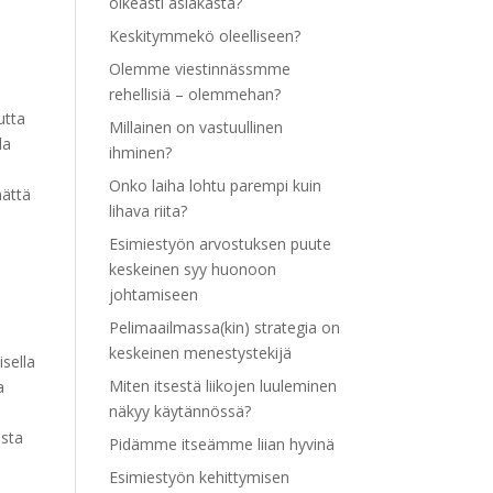
oikeasti asiakasta?
Keskitymmekö oleelliseen?
Olemme viestinnässmme
rehellisiä – olemmehan?
utta
Millainen on vastuullinen
la
ihminen?
Onko laiha lohtu parempi kuin
mättä
lihava riita?
Esimiestyön arvostuksen puute
keskeinen syy huonoon
johtamiseen
Pelimaailmassa(kin) strategia on
keskeinen menestystekijä
isella
Miten itsestä liikojen luuleminen
a
näkyy käytännössä?
asta
Pidämme itseämme liian hyvinä
Esimiestyön kehittymisen