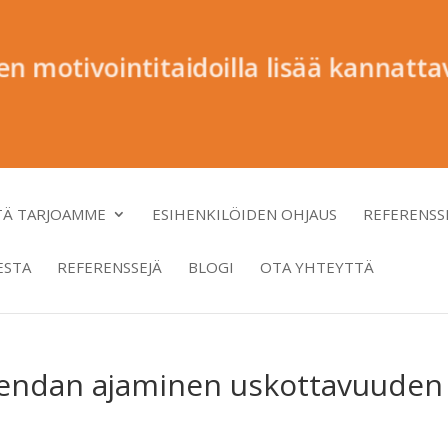
den motivointitaidoilla lisää kannatta
TÄ TARJOAMME
ESIHENKILÖIDEN OHJAUS
REFERENSS
ESTA
REFERENSSEJÄ
BLOGI
OTA YHTEYTTÄ
gendan ajaminen uskottavuuden