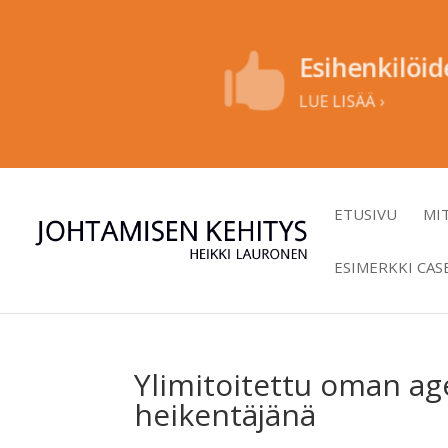
Esihenkilöi

LUE LISÄÄ ›
ETUSIVU
MI
ESIMERKKI CAS
Ylimitoitettu oman a
heikentäjänä