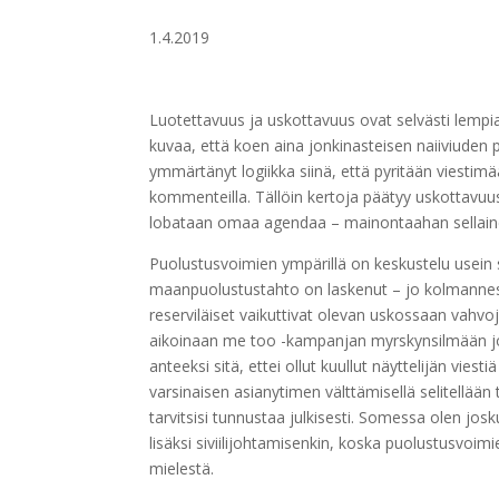
1.4.2019
Luotettavuus ja uskottavuus ovat selvästi lempi
kuvaa, että koen aina jonkinasteisen naiiviuden p
ymmärtänyt logiikka siinä, että pyritään viestim
kommenteilla. Tällöin kertoja päätyy uskottavu
lobataan omaa agendaa – mainontaahan sellain
Puolustusvoimien ympärillä on keskustelu usein säv
maanpuolustustahto on laskenut – jo kolmannes nu
reserviläiset vaikuttivat olevan uskossaan vahvoj
aikoinaan me too -kampanjan myrskynsilmään jo
anteeksi sitä, ettei ollut kuullut näyttelijän vies
varsinaisen asianytimen välttämisellä selitellään
tarvitsisi tunnustaa julkisesti. Somessa olen j
lisäksi siviilijohtamisenkin, koska puolustusvoimi
mielestä.