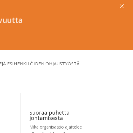
×
vuutta
EJÄ ESIHENKILÖIDEN OHJAUSTYÖSTÄ
Suoraa puhetta
johtamisesta
Mikä organisaatio ajattelee