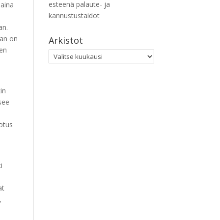
esteenä palaute- ja
 aina
kannustustaidot
an.
han on
Arkistot
een
Arkistot
in
see
rotus
i
at
,