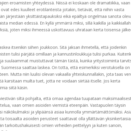
en eroamisten yhteydessä. Niissä ei koskaan ole dramatiikka, vaan
at edes kuulleet erotilanteista jotakin, tietävät, että niihin vasta
etään järjestään yksittäistapauksiksi eikä epäiltyä ongelmaa sanota olev
a median edessä. En kyllä ymmärrä miksi, sillä kaikilla ja kaikkialla
ksiä, joten miksi ihmeessä uskottavuus uhrataan kerta toisensa jälk
ea itsenikin siihen joukkoon. Sitä jaksan ihmetellä, että joidenkin
n tulisi pärjätä omillaan ja kannustinloukkuja tulisi purkaa. Kuitenk
ja suulaammat muistuttavat tämän tästä, kuinka yritystoiminta tarvit
n Suomessa saattaa laskea. On totta, että esimerkiksi verotuksella on
en. Mutta niin luulisi olevan vakaalla yhteiskunnallakin, jota taas ve
 karsitaan muilta tuet, jotta ne voidaan siirtää itselle. Jos kerta
mia siitä käsin.
iestivän siltä pohjalta, että omaa agendaa tuupataan maksimaalisest
kustelua, vaan omien asioiden viemistä eteenpäin. Vastapuolen täysin
eaksi näkökulmaksi ja ylipäänsä asiaa kunnolla ymmärtämättömäksi. Asi
a toisaalta asioiden perusteet saattavat olla yllättävän yksinkertaisia
än tarkoitushakuisesti omien virheiden peittelyyn ja kuten sanoin,