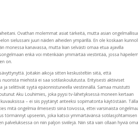
aiheitani. Ovathan molemmat asiat tärkeitä, mutta asian ongelmallisu
elon sielussani juuri näiden aiheiden ympärillä. En ole koskaan kunnol
ään monessa kanavassa, mutta liian selvästi omaa etua ajavilla
usongelmaan enkä voi mitenkään ymmärtää viestintää, jossa häpeile
en on.
yttynyttä. Joitakin aikoja sitten keskusteltiin siitä, että
orista miehistä ei saa sotilaskoulutusta. Erityisesti aktiiviset
a ja selittivät syytä epäonnistuneella viestinnällä. Samaa muistutti
utunut Aku Louhimies, joka pyysi tv-lähetyksessä moneen kertaan
tiä kuvauksissa – ei siis pyytänyt anteeksi sopimatonta käytöstään. Tälla
 ties mitä ongelmia ilmeisesti siinä toivossa, ettei varsinaista ongelma
oskus törmännyt upseeriin, joka katsoi ymmärtävänsä sotilasjohtamisen
en palveluksessa on niin paljon siviilejä. Niin sitä vain ollaan hyviä om