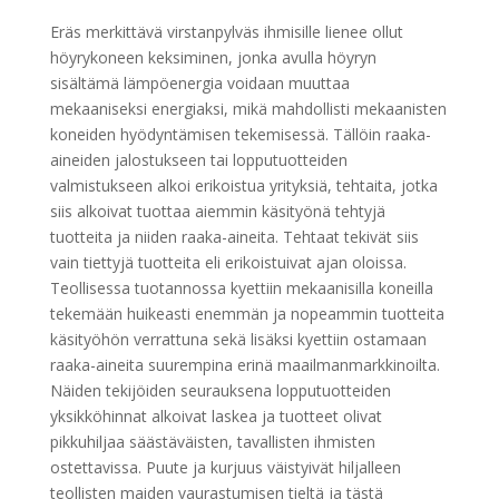
Eräs merkittävä virstanpylväs ihmisille lienee ollut
höyrykoneen keksiminen, jonka avulla höyryn
sisältämä lämpöenergia voidaan muuttaa
mekaaniseksi energiaksi, mikä mahdollisti mekaanisten
koneiden hyödyntämisen tekemisessä. Tällöin raaka-
aineiden jalostukseen tai lopputuotteiden
valmistukseen alkoi erikoistua yrityksiä, tehtaita, jotka
siis alkoivat tuottaa aiemmin käsityönä tehtyjä
tuotteita ja niiden raaka-aineita. Tehtaat tekivät siis
vain tiettyjä tuotteita eli erikoistuivat ajan oloissa.
Teollisessa tuotannossa kyettiin mekaanisilla koneilla
tekemään huikeasti enemmän ja nopeammin tuotteita
käsityöhön verrattuna sekä lisäksi kyettiin ostamaan
raaka-aineita suurempina erinä maailmanmarkkinoilta.
Näiden tekijöiden seurauksena lopputuotteiden
yksikköhinnat alkoivat laskea ja tuotteet olivat
pikkuhiljaa säästäväisten, tavallisten ihmisten
ostettavissa. Puute ja kurjuus väistyivät hiljalleen
teollisten maiden vaurastumisen tieltä ja tästä