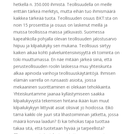
hetkellä n. 350.000 ihmistä. Teollisuudella on meille
erittäin tärkeä merkitys, mutta eihän tuo ihmismäärä
kaikkea tärkeää tuota. Teollisuuden osuus BKT:sta on
noin 15 prosenttia ja osuus on laskenut meillä ja
muissa teollisissa maissa jatkuvasti. Suomessa
kapeahkolla pohjalla olevan teollisuuden jalostusarvo
hiipuu ja kilpailukyky sen mukana. Teollisuus siirtyy
kaiken aikaa kohti palveluintensiivisyyttä eli toiminta on
toki muuttumassa. En näe mitään järkeä siinä, että
perusteollisuuden roolin laskiessa muu yhteiskunta
alkaa apinoida vanhoja teollisuuskäytäntöjä. Ihmisen
elämän varrella on runsaasti asioita, joissa
mekaaninen suorittaminen ei olekaan tehokkainta.
Yhteiskuntamme jaanaa kyllästymiseen saakka
kilpailukyvystä tekemisen hintana ikään kuin muut
kilpailukykyyn liittyvät asiat olisivat jo hoidossa. Eikö
tämä kaikki ole juuri sitä lihastoiminnan jatketta, jossa
määrä korvaa laadun? Ei kai tehokas tapa tuottaa
takaa sitä, että tuotetaan hyvää ja tarpeellista?