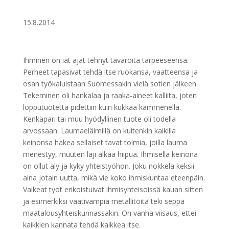
15.8.2014
Ihminen on iät ajat tehnyt tavaroita tarpeeseensa.
Perheet tapasivat tehdä itse ruokansa, vaatteensa ja
osan työkaluistaan Suomessakin vielä sotien jälkeen.
Tekeminen oli hankalaa ja raaka-aineet kalliita, joten
lopputuotetta pidettiin kuin kukkaa kämmenellä.
Kenkäpari tai muu hyödyllinen tuote oli todella
arvossaan. Laumaeläimillä on kuitenkin kaikilla
keinonsa hakea sellaiset tavat toimia, joilla lauma
menestyy, muuten laji alkaa hiipua. Ihmisellä keinona
on ollut äly ja kyky yhteistyöhön. Joku nokkela keksii
aina jotain uutta, mikä vie koko ihmiskuntaa eteenpäin.
Vaikeat työt erikoistuivat ihmisyhteisöissä kauan sitten
ja esimerkiksi vaativampia metallitöitä teki seppä
maatalousyhteiskunnassakin. On vanha viisaus, ettei
kaikkien kannata tehdä kaikkea itse.