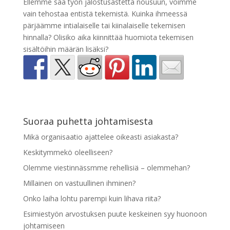
Ellemme saa työn jalostusastetta nousuun, voimme
vain tehostaa entistä tekemistä. Kuinka ihmeessä
pärjäämme intialaiselle tai kiinalaiselle tekemisen
hinnalla? Olisiko aika kiinnittää huomiota tekemisen
sisältöihin määrän lisäksi?
Suoraa puhetta johtamisesta
Mikä organisaatio ajattelee oikeasti asiakasta?
Keskitymmekö oleelliseen?
Olemme viestinnässmme rehellisiä – olemmehan?
Millainen on vastuullinen ihminen?
Onko laiha lohtu parempi kuin lihava riita?
Esimiestyön arvostuksen puute keskeinen syy huonoon
johtamiseen