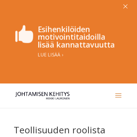
×
Esihenkilöiden

motivointitaidoilla
lisää kannattavuutta
LUE LISÄÄ ›
Teollisuuden roolista