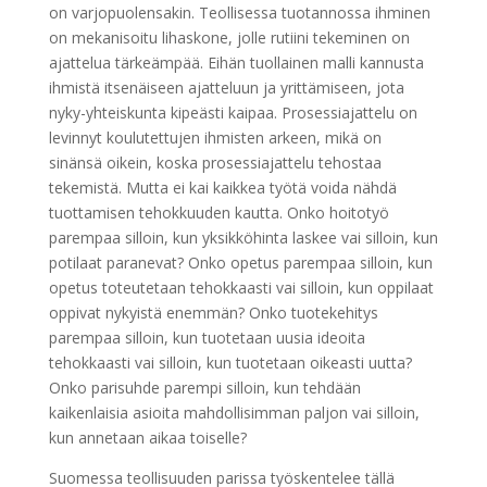
on varjopuolensakin. Teollisessa tuotannossa ihminen
on mekanisoitu lihaskone, jolle rutiini tekeminen on
ajattelua tärkeämpää. Eihän tuollainen malli kannusta
ihmistä itsenäiseen ajatteluun ja yrittämiseen, jota
nyky-yhteiskunta kipeästi kaipaa. Prosessiajattelu on
levinnyt koulutettujen ihmisten arkeen, mikä on
sinänsä oikein, koska prosessiajattelu tehostaa
tekemistä. Mutta ei kai kaikkea työtä voida nähdä
tuottamisen tehokkuuden kautta. Onko hoitotyö
parempaa silloin, kun yksikköhinta laskee vai silloin, kun
potilaat paranevat? Onko opetus parempaa silloin, kun
opetus toteutetaan tehokkaasti vai silloin, kun oppilaat
oppivat nykyistä enemmän? Onko tuotekehitys
parempaa silloin, kun tuotetaan uusia ideoita
tehokkaasti vai silloin, kun tuotetaan oikeasti uutta?
Onko parisuhde parempi silloin, kun tehdään
kaikenlaisia asioita mahdollisimman paljon vai silloin,
kun annetaan aikaa toiselle?
Suomessa teollisuuden parissa työskentelee tällä