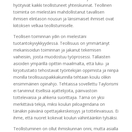
hyötyivät kaikki teollistuneet yhteiskunnat. Teollinen
toiminta on mielestäni mahdollistanut tavallisen
ihmisen elintason nousun ja länsimaiset ihmiset ovat
kiitoksen velkaa teollistumiselle.
Teollisen toiminnan ydin on mielestäni
tuotantokyvykkyydessä. Teollisuus on ymmärtänyt
mekanisoidun toiminnan ja jakanut tekemisen
vaiheisiin, joista muodostuu työprosessi. Tällaisten
asioiden ympärillä opittiin maailmalta, että luku- ja
kirjoitustaito tehostavat työntekijän oppimista ja niinpä
monilla teollisuuspaikkakunnilla tehtaan koulu olikin
ensimmäinen opinahjo. Tehtaissa sovellettu Taylorismi
ei tarvinnut itsellisiä ajattelijoita, päinvastoin
tottelevaisia ja ahkeria suorittajia. Tämä on yksi
merkittävä tekijä, miksi koulun piiloagendana on
tänäkin päivänä opettajakeskeisyys ja tottelevaisuus. Ei
ihme, että nuoret kokevat koulun vähintäänkin tylsäksi.
Teollistuminen on ollut ihmiskunnan onni, mutta asialla