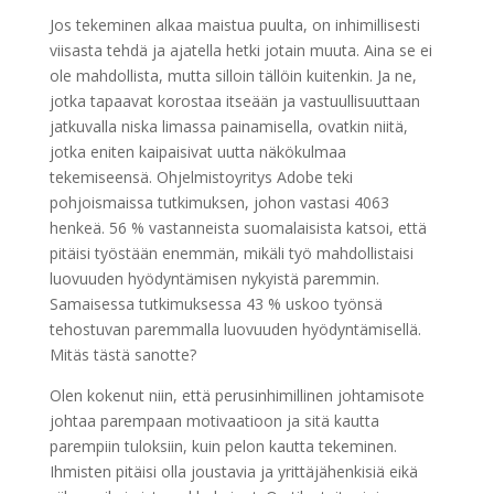
Jos tekeminen alkaa maistua puulta, on inhimillisesti
viisasta tehdä ja ajatella hetki jotain muuta. Aina se ei
ole mahdollista, mutta silloin tällöin kuitenkin. Ja ne,
jotka tapaavat korostaa itseään ja vastuullisuuttaan
jatkuvalla niska limassa painamisella, ovatkin niitä,
jotka eniten kaipaisivat uutta näkökulmaa
tekemiseensä. Ohjelmistoyritys Adobe teki
pohjoismaissa tutkimuksen, johon vastasi 4063
henkeä. 56 % vastanneista suomalaisista katsoi, että
pitäisi työstään enemmän, mikäli työ mahdollistaisi
luovuuden hyödyntämisen nykyistä paremmin.
Samaisessa tutkimuksessa 43 % uskoo työnsä
tehostuvan paremmalla luovuuden hyödyntämisellä.
Mitäs tästä sanotte?
Olen kokenut niin, että perusinhimillinen johtamisote
johtaa parempaan motivaatioon ja sitä kautta
parempiin tuloksiin, kuin pelon kautta tekeminen.
Ihmisten pitäisi olla joustavia ja yrittäjähenkisiä eikä