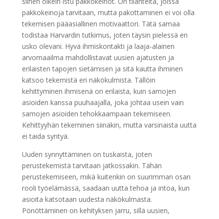
siihen oikein istu pakkokeinot. On tilanteita, joissa
pakkokeinoja tarvitaan, mutta pakottaminen ei voi olla
tekemisen pääasiallinen motivaattori. Tätä samaa
todistaa Harvardin tutkimus, joten täysin pielessä en
usko olevani. Hyvä ihmiskontakti ja laaja-alainen
arvomaailma mahdollistavat uusien ajatusten ja
erilaisten tapojen sietämisen ja sitä kautta ihminen
katsoo tekemistä eri näkökulmista. Tällöin
kehittyminen ihmisenä on erilaista, kuin samojen
asioiden kanssa puuhaajalla, joka johtaa usein vain
samojen asioiden tehokkaampaan tekemiseen.
Kehittyyhän tekeminen siinäkin, mutta varsinaista uutta
ei taida syntyä.
Uuden synnyttäminen on tuskaista, joten
perustekemistä tarvitaan jatkossakin. Tähän
perustekemiseen, mikä kuitenkin on suurimman osan
rooli työelämässä, saadaan uutta tehoa ja intoa, kun
asioita katsotaan uudesta näkökulmasta.
Pönöttäminen on kehityksen jarru, sillä uusien,