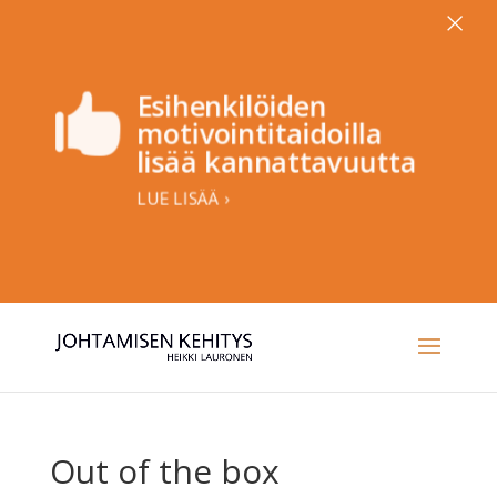
×
Esihenkilöiden

motivointitaidoilla
lisää kannattavuutta
LUE LISÄÄ ›
Out of the box