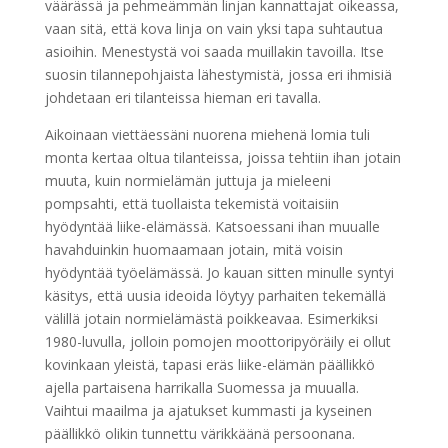
väärässä ja pehmeämmän linjan kannattajat oikeassa,
vaan sitä, että kova linja on vain yksi tapa suhtautua
asioihin. Menestystä voi saada muillakin tavoilla. Itse
suosin tilannepohjaista lähestymistä, jossa eri ihmisiä
johdetaan eri tilanteissa hieman eri tavalla.
Aikoinaan viettäessäni nuorena miehenä lomia tuli
monta kertaa oltua tilanteissa, joissa tehtiin ihan jotain
muuta, kuin normielämän juttuja ja mieleeni
pompsahti, että tuollaista tekemistä voitaisiin
hyödyntää liike-elämässä. Katsoessani ihan muualle
havahduinkin huomaamaan jotain, mitä voisin
hyödyntää työelämässä. Jo kauan sitten minulle syntyi
käsitys, että uusia ideoida löytyy parhaiten tekemällä
välillä jotain normielämästä poikkeavaa. Esimerkiksi
1980-luvulla, jolloin pomojen moottoripyöräily ei ollut
kovinkaan yleistä, tapasi eräs liike-elämän päällikkö
ajella partaisena harrikalla Suomessa ja muualla.
Vaihtui maailma ja ajatukset kummasti ja kyseinen
päällikkö olikin tunnettu värikkäänä persoonana.