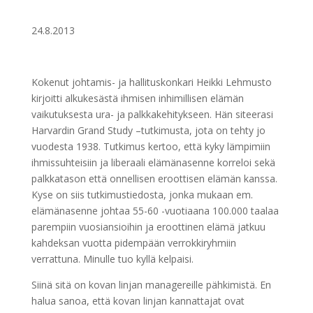
24.8.2013
Kokenut johtamis- ja hallituskonkari Heikki Lehmusto
kirjoitti alkukesästä ihmisen inhimillisen elämän
vaikutuksesta ura- ja palkkakehitykseen. Hän siteerasi
Harvardin Grand Study –tutkimusta, jota on tehty jo
vuodesta 1938. Tutkimus kertoo, että kyky lämpimiin
ihmissuhteisiin ja liberaali elämänasenne korreloi sekä
palkkatason että onnellisen eroottisen elämän kanssa.
Kyse on siis tutkimustiedosta, jonka mukaan em.
elämänasenne johtaa 55-60 -vuotiaana 100.000 taalaa
parempiin vuosiansioihin ja eroottinen elämä jatkuu
kahdeksan vuotta pidempään verrokkiryhmiin
verrattuna. Minulle tuo kyllä kelpaisi.
Siinä sitä on kovan linjan managereille pähkimistä. En
halua sanoa, että kovan linjan kannattajat ovat