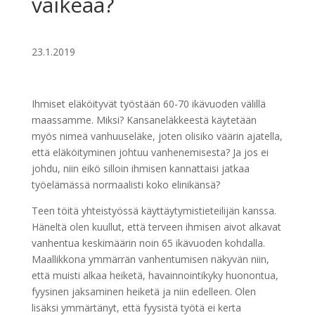
vaikeaa?
23.1.2019
Ihmiset eläköityvät työstään 60-70 ikävuoden välillä
maassamme. Miksi? Kansaneläkkeestä käytetään
myös nimeä vanhuuseläke, joten olisiko väärin ajatella,
että eläköityminen johtuu vanhenemisesta? Ja jos ei
johdu, niin eikö silloin ihmisen kannattaisi jatkaa
työelämässä normaalisti koko elinikänsä?
Teen töitä yhteistyössä käyttäytymistieteilijän kanssa.
Häneltä olen kuullut, että terveen ihmisen aivot alkavat
vanhentua keskimäärin noin 65 ikävuoden kohdalla.
Maallikkona ymmärrän vanhentumisen näkyvän niin,
että muisti alkaa heiketä, havainnointikyky huonontua,
fyysinen jaksaminen heiketä ja niin edelleen. Olen
lisäksi ymmärtänyt, että fyysistä työtä ei kerta