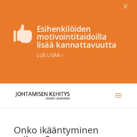
×
Esihenkilöiden

motivointitaidoilla
lisää kannattavuutta
LUE LISÄÄ ›
Onko ikääntyminen