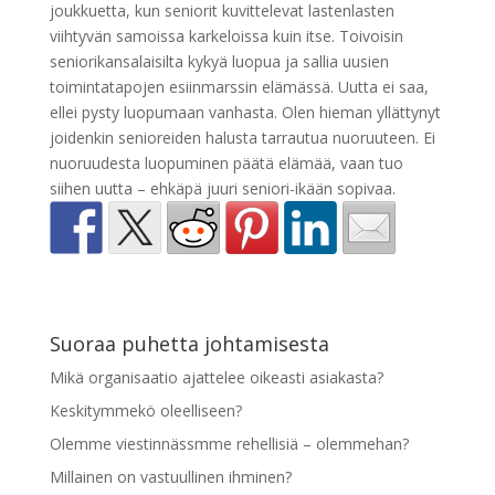
joukkuetta, kun seniorit kuvittelevat lastenlasten
viihtyvän samoissa karkeloissa kuin itse. Toivoisin
seniorikansalaisilta kykyä luopua ja sallia uusien
toimintatapojen esiinmarssin elämässä. Uutta ei saa,
ellei pysty luopumaan vanhasta. Olen hieman yllättynyt
joidenkin senioreiden halusta tarrautua nuoruuteen. Ei
nuoruudesta luopuminen päätä elämää, vaan tuo
siihen uutta – ehkäpä juuri seniori-ikään sopivaa.
Suoraa puhetta johtamisesta
Mikä organisaatio ajattelee oikeasti asiakasta?
Keskitymmekö oleelliseen?
Olemme viestinnässmme rehellisiä – olemmehan?
Millainen on vastuullinen ihminen?