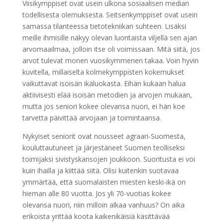
Viisikymppiset ovat usein ulkona sosiaalisen median
todellisesta olemuksesta. Seitsenkymppiset ovat usein
samassa tilanteessa tietotekniikan suhteen. Lisäksi
meille ihmisille näkyy olevan luontaista viljellä sen ajan
arvomaailmaa, jolloin itse oli voimissaan. Mitä siitä, jos
arvot tulevat monen vuosikymmenen takaa. Voin hyvin
kuvitella, millaiselta kolmekymppisten kokemukset
vaikuttavat isoisän ikäluokasta. Eihän kukaan halua
aktiivisesti elää isoisän metodien ja arvojen mukaan,
mutta jos seniori kokee olevansa nuori, ei hän koe
tarvetta päivittää arvojaan ja toimintaansa.
Nykyiset seniorit ovat nousseet agraari-Suomesta,
kouluttautuneet ja järjestäneet Suomen teolliseksi
toimijaksi sivistyskansojen joukkoon. Suoritusta ei voi
kuin ihailla ja kiittää siitä. Olisi kuitenkin suotavaa
ymmärtää, että suomalaisten miesten keski-ikä on
hieman alle 80 vuotta. Jos yli 70-vuotias kokee
olevansa nuori, niin milloin alkaa vanhuus? On aika
erikoista yrittää koota kaikenikäisiä käsittävää