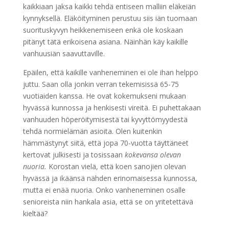
kaikkiaan jaksa kaikki tehdä entiseen malliin eläkeiän
kynnyksellä. Eläköityminen perustuu siis iän tuomaan
suorituskyvyn heikkenemiseen enkä ole koskaan
pitänyt tätä erikoisena asiana. Näinhän käy kaikille
vanhuusiän saavuttaville.
Epäilen, että kaikille vanheneminen ei ole ihan helppo
juttu. Saan olla jonkin verran tekemisissä 65-75
vuotiaiden kanssa. He ovat kokemukseni mukaan
hyvässä kunnossa ja henkisesti vireitä. Ei puhettakaan
vanhuuden höperöitymisestä tai kyvyttömyydestä
tehdä normielämän asioita. Olen kuitenkin
hämmästynyt siitä, että jopa 70-vuotta täyttäneet
kertovat julkisesti ja tosissaan
kokevansa olevan
nuoria.
Korostan vielä, että koen sanojien olevan
hyvässä ja ikäänsä nähden erinomaisessa kunnossa,
mutta ei enää nuoria. Onko vanheneminen osalle
senioreista niin hankala asia, että se on yritetettävä
kieltää?