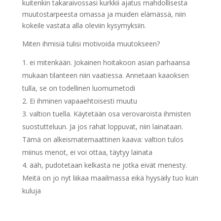
kuitenkin takaraivossasi kurkkii ajatus mahdollisesta
muutostarpeesta omassa ja muiden elämässä, niin
kokeile vastata alla oleviin kysymyksiin.
Miten ihmisiä tulisi motivoida muutokseen?
ei mitenkään. Jokainen hoitakoon asian parhaansa
mukaan tilanteen niin vaatiessa. Annetaan kaaoksen
tulla, se on todellinen luomumetodi
Ei ihminen vapaaehtoisesti muutu
valtion tuella. Käytetään osa verovaroista ihmisten
suostutteluun. Ja jos rahat loppuvat, niin lainataan.
Tämä on alkeismatemaattinen kaava: valtion tulos
miinus menot, ei voi ottaa, täytyy lainata
ääh, pudotetaan kelkasta ne jotka eivät menesty.
Meitä on jo nyt liikaa maailmassa eikä hyysäily tuo kuin
kuluja