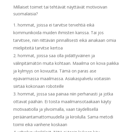
Millaiset toimet tai tehtävät näyttävät motivoivan
suomalaisia?
hommat, joissa ei tarvitse tervehtiä eikä
kommunikoida muiden ihmisten kanssa. Tai jos
tarvitsee, niin riittävän pinnallisesti eikä ainakaan omia
mielipiteitä tarvitse kertoa
hommat, joissa saa olla pidättyväinen ja
välinpitämätön muita kohtaan. Maailma on kova paikka
ja kylmyys on kovuutta. Tämä on paras ase
epävarmassa maailmassa. Asiakaspalvelu voitaisiin
siirtää kokonaan roboteille
hommat, jossa saa painaa niin perhanasti ja jotka
ottavat päähän. Ei toista maailmansotaakaan käyty
motivaatiolla ja ylivoimalla, vaan täydellisellä
peräänantamattomuudella ja kiroilulla. Sama metodi
toimii eikä vanhene koskaan