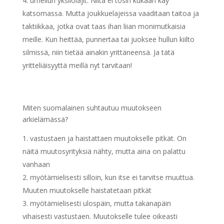
urheilun yksilölajit. Niitä ei tosin kukaan käy
katsomassa. Mutta joukkuelajeissa vaaditaan taitoa ja
taktiikkaa, jotka ovat taas ihan liian monimutkaisia
meille. Kun heittää, punnertaa tai juoksee hullun kiilto
silmissä, niin tietää ainakin yrittäneensä. Ja tätä
yritteliäisyyttä meillä nyt tarvitaan!
Miten suomalainen suhtautuu muutokseen
arkielämässä?
vastustaen ja haistattaen muutokselle pitkät. On
näitä muutosyrityksiä nähty, mutta aina on palattu
vanhaan
myötämielisesti silloin, kun itse ei tarvitse muuttua.
Muuten muutokselle haistatetaan pitkät
myötämielisesti ulospäin, mutta takanapäin
vihaisesti vastustaen. Muutokselle tulee oikeasti