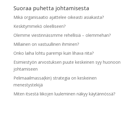
Suoraa puhetta johtamisesta
Mikä organisaatio ajattelee oikeasti asiakasta?
Keskitymmekö oleelliseen?
Olemme viestinnässmme rehellisiä – olemmehan?
Millainen on vastuullinen ihminen?
Onko laiha lohtu parempi kuin lihava riita?
Esimiestyön arvostuksen puute keskeinen syy huonoon
johtamiseen
Pelimaailmassa(kin) strategia on keskeinen
menestystekijä
Miten itsestä liikojen luuleminen näkyy käytännössä?
Pidämme itseämme liian hyvinä
Esimiestyön kehittymisen esteenä palaute- ja
kannustustaidot
Arkistot