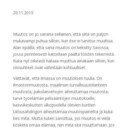
20.11.2015
Muutos on jo sanana sellainen, että siitä on paljon
mukavampi puhua silloin, kun itse ei tarvitse muuttua.
Alan epäillä, että sana muutos on keksitty Savossa,
jossa perinteisesti katsellaan päältä toisten tekemistä.
Kuka nyt oikeasti haluaa muuttua ainakaan silloin, kun
olosuhteet ovat vähintään kohtuulliset.
Väittävät, että ilmassa on muutoksen tuulia. On
ilmastonmuutosta, maailman turvallisuustilanteen
muutosta, pakolaisvirtojen aiheuttamaa muutosta,
tarve työelämän pelisääntöjen muutokselle,
kasvukeskusten ulkopuolella olevien kuntien
talousahdingon aiheuttamaa muutospainetta ja kuka
ties mitä. Mutta kuten sanottua, jos muutos ei vielä
kosketa omaa elämää, niin mitä sitä muuttumaan. Jos