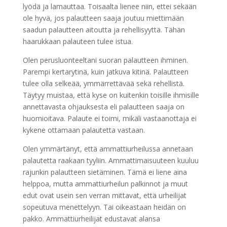
lyödä ja lamauttaa. Toisaalta lienee niin, ettei sekään
ole hyvä, jos palautteen saaja joutuu miettimään
saadun palautteen aitoutta ja rehellisyyttä. Tähän
haarukkaan palauteen tulee istua.
Olen perusluonteeltani suoran palautteen ihminen.
Parempi kertarytinä, kuin jatkuva kitinä. Palautteen
tulee olla selkeää, ymmärrettävää sekä rehellistä.
Täytyy muistaa, että kyse on kuitenkin toisille ihmisille
annettavasta ohjauksesta eli palautteen saaja on
huomioitava. Palaute ei toimi, mikäli vastaanottaja ei
kykene ottamaan palautetta vastaan.
Olen ymmärtänyt, että ammattiurheilussa annetaan
palautetta raakaan tyyliin. Ammattimaisuuteen kuuluu
rajunkin palautteen sietäminen. Tämä ei liene aina
helppoa, mutta ammattiurheilun palkinnot ja muut
edut ovat usein sen verran mittavat, että urheilijat
sopeutuva menettelyyn. Tai oikeastaan heidän on
pakko. Ammattiurheilijat edustavat alansa