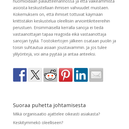
huomioidaan palautteenannossa ja että vaikeammista
asioista keskustellaan ihmisen vahvuudet muistaen.
Kokemukseni on, että ihmiset tottuvat käymään
kriittistäkin keskustelua oleellisiin arviointikriteereihin
perustuen. Ensimmäisellä kerralla sanoja ei tiedä
vastaanottajan tapaa reagoida eikä vastaanottaja
sanojan tyyliä. Toistokertojen jälkeen osataan puolin ja
toisin suhtautua asiaan joustavammin. Ja jos tulee
ylilyöntejä, voi aina pyytää ja antaa anteeksi.
Suoraa puhetta johtamisesta
Mikä organisaatio ajattelee oikeasti asiakasta?
Keskitymmekö oleelliseen?