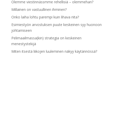
Olemme viestinnässmme rehellisiä – olemmehan?
Millainen on vastuullinen ihminen?
Onko laiha lohtu parempi kuin lihava riita?
Esimiestyön arvostuksen puute keskeinen syy huonoon
johtamiseen
Pelimaailmassa(kin) strategia on keskeinen
menestystekijä
Miten itsestä liikojen luuleminen näkyy käytännössä?
Pidämme itseämme liian hyvinä
Esimiestyön kehittymisen esteenä palaute- ja
kannustustaidot
Arkistot
Arkistot