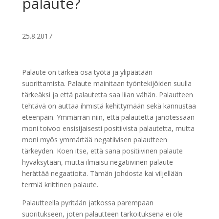
palaute?
25.8.2017
Palaute on tärkeä osa työtä ja ylipäätään
suorittamista. Palaute mainitaan työntekijöiden suulla
tärkeäksi ja että palautetta saa liian vähän. Palautteen
tehtävä on auttaa ihmistä kehittymään sekä kannustaa
eteenpäin. Ymmärrän niin, että palautetta janotessaan
moni toivoo ensisijaisesti positiivista palautetta, mutta
moni myös ymmärtää negatiivisen palautteen
tärkeyden. Koen itse, että sana positiivinen palaute
hyväksytään, mutta ilmaisu negatiivinen palaute
herättää negaatioita. Tämän johdosta kai viljellään
termiä kriittinen palaute.
Palautteella pyritään jatkossa parempaan
suoritukseen, joten palautteen tarkoituksena ei ole