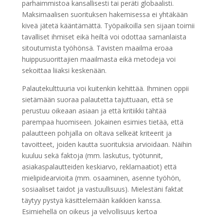
parhaimmistoa kansallisesti tai peräti globaalisti.
Maksimaalisen suorituksen hakemisessa ei yhtäkään
kiveä jätetä kääntämättä. Työpaikoilla sen sijaan toimii
tavalliset ihmiset eikä heiltä voi odottaa samanlaista
sitoutumista työhönsä. Tavisten maailma eroaa
huippusuorittajien maailmasta eikä metodeja voi
sekoittaa liiaksi keskenään.
Palautekulttuuria voi kuitenkin kehittää. Ihminen oppii
sietämään suoraa palautetta tajuttuaan, että se
perustuu oikeaan asiaan ja että kritiikki tähtää
parempaa huomiseen. Jokainen esimies tietää, että
palautteen pohjalla on oltava selkeät kriteerit ja
tavoitteet, joiden kautta suorituksia arvioidaan. Näihin
kuuluu sekä faktoja (mm. laskutus, työtunnit,
asiakaspalautteiden keskiarvo, reklamaatiot) että
mielipidearvioita (mm. osaaminen, asenne työhön,
sosiaaliset taidot ja vastuullisuus). Mielestäni faktat
täytyy pystyä käsittelemään kaikkien kanssa.
Esimiehellä on oikeus ja velvollisuus kertoa