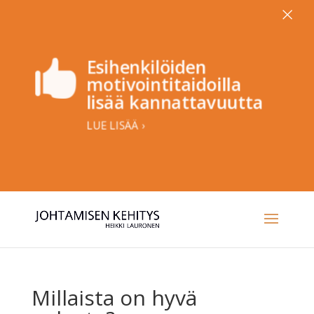
×
Esihenkilöiden

motivointitaidoilla
lisää kannattavuutta
LUE LISÄÄ ›
Millaista on hyvä