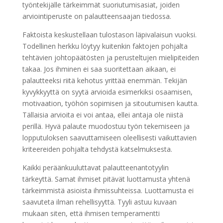
työntekijälle tärkeimmät suoriutumisasiat, joiden
arviointiperuste on palautteensaajan tiedossa.
Faktoista keskustellaan tulostason läpivalaisun vuoksi.
Todellinen herkku löytyy kuitenkin faktojen pohjalta
tehtävien johtopäätösten ja perusteltujen mielipiteiden
takaa. Jos ihminen ei saa suoritettaan aikaan, ei
palautteeksi riitä kehotus yrittää enemmän. Tekijän
kyvykkyyttä on syytä arvioida esimerkiksi osaamisen,
motivaation, työhön sopimisen ja sitoutumisen kautta.
Tällaisia arvioita ei voi antaa, ellei antaja ole niistä
perillä. Hyvä palaute muodostuu työn tekemiseen ja
lopputuloksen saavuttamiseen oleellisesti vaikuttavien
kriteereiden pohjalta tehdystä katselmuksesta.
Kaikki peräänkuuluttavat palautteenantotyylin
tärkeyttä. Samat ihmiset pitävät luottamusta yhtenä
tärkeimmistä asioista ihmissuhteissa. Luottamusta ei
saavuteta ilman rehellisyyttä. Tyyli astuu kuvaan
mukaan siten, että ihmisen temperamentti