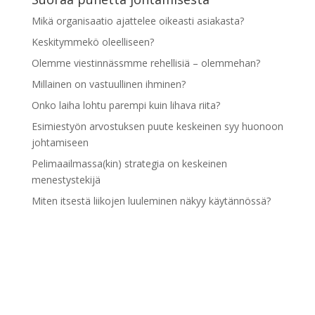
Mikä organisaatio ajattelee oikeasti asiakasta?
Keskitymmekö oleelliseen?
Olemme viestinnässmme rehellisiä – olemmehan?
Millainen on vastuullinen ihminen?
Onko laiha lohtu parempi kuin lihava riita?
Esimiestyön arvostuksen puute keskeinen syy huonoon
johtamiseen
Pelimaailmassa(kin) strategia on keskeinen
menestystekijä
Miten itsestä liikojen luuleminen näkyy käytännössä?
Pidämme itseämme liian hyvinä
Esimiestyön kehittymisen esteenä palaute- ja
kannustustaidot
Arkistot