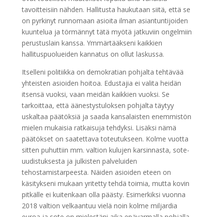
tavoitteisiin nähden. Hallitusta haukutaan siitä, että se
on pyrkinyt runnomaan asioita ilman asiantuntijoiden
kuuntelua ja törmännyt tätä myötä jatkuviin ongelmiin
perustuslain kanssa. Ymmärtääkseni kaikkien
hallituspuolueiden kannatus on ollut laskussa.
Itselleni politiikka on demokratian pohjalta tehtävää
yhteisten asioiden hoitoa. Edustajia ei valita heidän
itsensä vuoksi, vaan meidän kaikkien vuoksi. Se
tarkoittaa, että äänestystuloksen pohjalta täytyy
uskaltaa päätöksiä ja saada kansalaisten enemmistön
mielen mukaisia ratkaisuja tehdyksi. Lisäksi nämä
päätökset on saatettava toteutukseen. Kolme vuotta
sitten puhuttiin mm. valtion kulujen karsinnasta, sote-
uudistuksesta ja julkisten palveluiden
tehostamistarpeesta. Näiden asioiden eteen on
käsitykseni mukaan yritetty tehdä toimia, mutta kovin
pitkälle ei kuitenkaan olla päästy. Esimerkiksi vuonna
2018 valtion velkaantuu vielä noin kolme miljardia
euroa ja sote on mielestäni aika epävarmalla pohjalla.