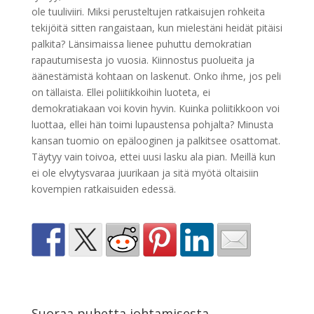
ole tuuliviiri. Miksi perusteltujen ratkaisujen rohkeita
tekijöitä sitten rangaistaan, kun mielestäni heidät pitäisi
palkita? Länsimaissa lienee puhuttu demokratian
rapautumisesta jo vuosia. Kiinnostus puolueita ja
äänestämistä kohtaan on laskenut. Onko ihme, jos peli
on tällaista. Ellei poliitikkoihin luoteta, ei
demokratiakaan voi kovin hyvin. Kuinka poliitikkoon voi
luottaa, ellei hän toimi lupaustensa pohjalta? Minusta
kansan tuomio on epälooginen ja palkitsee osattomat.
Täytyy vain toivoa, ettei uusi lasku ala pian. Meillä kun
ei ole elvytysvaraa juurikaan ja sitä myötä oltaisiin
kovempien ratkaisuiden edessä.
Suoraa puhetta johtamisesta