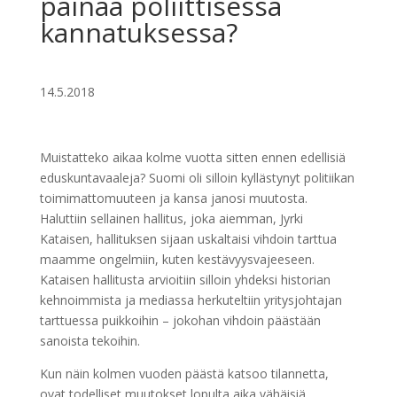
painaa poliittisessa
kannatuksessa?
14.5.2018
Muistatteko aikaa kolme vuotta sitten ennen edellisiä
eduskuntavaaleja? Suomi oli silloin kyllästynyt politiikan
toimimattomuuteen ja kansa janosi muutosta.
Haluttiin sellainen hallitus, joka aiemman, Jyrki
Kataisen, hallituksen sijaan uskaltaisi vihdoin tarttua
maamme ongelmiin, kuten kestävyysvajeeseen.
Kataisen hallitusta arvioitiin silloin yhdeksi historian
kehnoimmista ja mediassa herkuteltiin yritysjohtajan
tarttuessa puikkoihin – jokohan vihdoin päästään
sanoista tekoihin.
Kun näin kolmen vuoden päästä katsoo tilannetta,
ovat todelliset muutokset lopulta aika vähäisiä