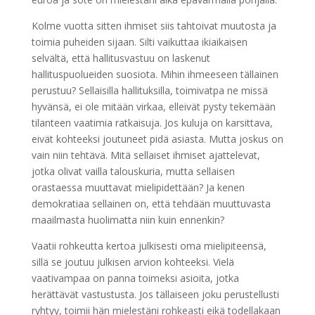
Kolme vuotta sitten ihmiset siis tahtoivat muutosta ja
toimia puheiden sijaan. Silti vaikuttaa ikiaikaisen
selvältä, että hallitusvastuu on laskenut
hallituspuolueiden suosiota. Mihin ihmeeseen tällainen
perustuu? Sellaisilla hallituksilla, toimivatpa ne missä
hyvänsä, ei ole mitään virkaa, elleivät pysty tekemään
tilanteen vaatimia ratkaisuja. Jos kuluja on karsittava,
eivät kohteeksi joutuneet pidä asiasta. Mutta joskus on
vain niin tehtävä. Mitä sellaiset ihmiset ajattelevat,
jotka olivat vailla talouskuria, mutta sellaisen
orastaessa muuttavat mielipidettään? Ja kenen
demokratiaa sellainen on, että tehdään muuttuvasta
maailmasta huolimatta niin kuin ennenkin?
Vaatii rohkeutta kertoa julkisesti oma mielipiteensä,
sillä se joutuu julkisen arvion kohteeksi. Vielä
vaativampaa on panna toimeksi asioita, jotka
herättävät vastustusta. Jos tällaiseen joku perustellusti
ryhtyy, toimii hän mielestäni rohkeasti eikä todellakaan