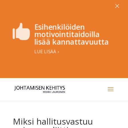
×
Esihenkilöiden

motivointitaidoilla
lisää kannattavuutta
LUE LISÄÄ ›
Miksi hallitusvastuu