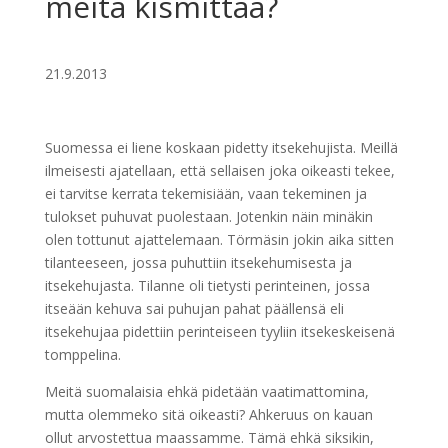
meitä kismittää?
21.9.2013
Suomessa ei liene koskaan pidetty itsekehujista. Meillä
ilmeisesti ajatellaan, että sellaisen joka oikeasti tekee,
ei tarvitse kerrata tekemisiään, vaan tekeminen ja
tulokset puhuvat puolestaan. Jotenkin näin minäkin
olen tottunut ajattelemaan. Törmäsin jokin aika sitten
tilanteeseen, jossa puhuttiin itsekehumisesta ja
itsekehujasta. Tilanne oli tietysti perinteinen, jossa
itseään kehuva sai puhujan pahat päällensä eli
itsekehujaa pidettiin perinteiseen tyyliin itsekeskeisenä
tomppelina.
Meitä suomalaisia ehkä pidetään vaatimattomina,
mutta olemmeko sitä oikeasti? Ahkeruus on kauan
ollut arvostettua maassamme. Tämä ehkä siksikin,