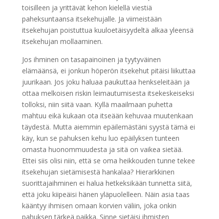
toisilleen ja yrittävät kehon kielellä viestiä
paheksuntaansa itsekehujalle. Ja viimeistään
itsekehujan poistuttua kuuloetäisyydeltä alkaa yleensä
itsekehujan mollaaminen.
Jos ihminen on tasapainoinen ja tyytyväinen
elämäänsä, ei jonkun höperön itsekehut pitäisi liikuttaa
juurikaan. Jos joku haluaa paukuttaa henkseleitään ja
ottaa melkoisen riskin leimautumisesta itsekeskeiseksi
tolloksi, niin siitä vaan. Kyllä maailmaan puhetta
mahtuu eikä kukaan ota itseään kehuvaa muutenkaan
täydestä. Mutta aiemmin epäilemästäni syystä tämä ei
käy, kun se pahuksen kehu luo epäilyksen tunteen
omasta huonommuudesta ja sitä on vaikea sietää.
Ettei siis olisi niin, että se oma heikkouden tunne tekee
itsekehujan sietämisestä hankalaa? Hierarkkinen
suorittajaihminen ei halua hetkeksikään tunnetta siitä,
että joku kiipeäisi hänen yläpuolelleen. Näin asia taas
kääntyy ihmisen omaan korvien väliin, joka onkin
pahuksen tärkeä paikka. Sinne sietäisi ihmisten