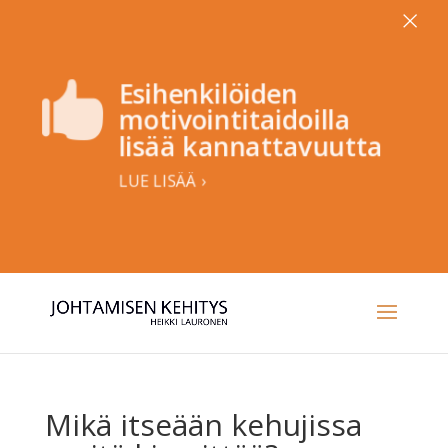
×
Esihenkilöiden

motivointitaidoilla
lisää kannattavuutta
LUE LISÄÄ ›
Mikä itseään kehujissa