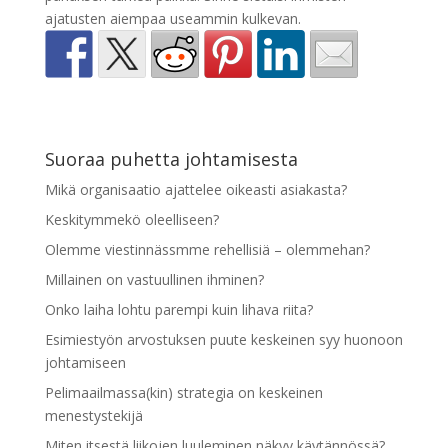
ajatusten aiempaa useammin kulkevan.
Suoraa puhetta johtamisesta
Mikä organisaatio ajattelee oikeasti asiakasta?
Keskitymmekö oleelliseen?
Olemme viestinnässmme rehellisiä – olemmehan?
Millainen on vastuullinen ihminen?
Onko laiha lohtu parempi kuin lihava riita?
Esimiestyön arvostuksen puute keskeinen syy huonoon
johtamiseen
Pelimaailmassa(kin) strategia on keskeinen
menestystekijä
Miten itsestä liikojen luuleminen näkyy käytännössä?