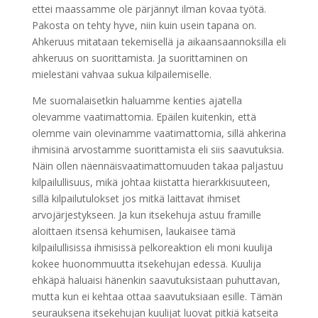
ettei maassamme ole pärjännyt ilman kovaa työtä.
Pakosta on tehty hyve, niin kuin usein tapana on.
Ahkeruus mitataan tekemisellä ja aikaansaannoksilla eli
ahkeruus on suorittamista. Ja suorittaminen on
mielestäni vahvaa sukua kilpailemiselle.
Me suomalaisetkin haluamme kenties ajatella
olevamme vaatimattomia. Epäilen kuitenkin, että
olemme vain olevinamme vaatimattomia, sillä ahkerina
ihmisinä arvostamme suorittamista eli siis saavutuksia.
Näin ollen näennäisvaatimattomuuden takaa paljastuu
kilpailullisuus, mikä johtaa kiistatta hierarkkisuuteen,
sillä kilpailutulokset jos mitkä laittavat ihmiset
arvojärjestykseen. Ja kun itsekehuja astuu framille
aloittaen itsensä kehumisen, laukaisee tämä
kilpailullisissa ihmisissä pelkoreaktion eli moni kuulija
kokee huonommuutta itsekehujan edessä. Kuulija
ehkäpä haluaisi hänenkin saavutuksistaan puhuttavan,
mutta kun ei kehtaa ottaa saavutuksiaan esille. Tämän
seurauksena itsekehujan kuulijat luovat pitkiä katseita