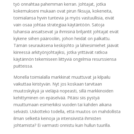
työ onnahtaa pahemman kerran. Johtajat, jotka
kokemukseni mukaan ovat pirun fiksuja, kokeneita,
toimialansa hyvin tuntevia ja myös vastuullisia, eivät
vain osaa johtaa strategiaa käytäntöön. Satoja
tuhansia ansaitsevat ja ihmisinä briljantit johtajat eivät
kykene siihen päärooliin, johon heidät on palkattu.
Tämän seurauksena keskijohto ja lähiesimiehet jäävät
kiireessä arkityönjohtajiksi, jotka yrittävät ratkoa
käytännön tekemiseen liittyviä ongelmia resurssiensa
puitteissa.
Monella toimialalla markkinat muuttuvat ja kilpailu
vaikuttaa kiristyvän. Nyt jos koskaan tarvitaan
muutoskykyä ja vieläpä nopeasti, sillä markkinoiden
kehittyminen on epäselvää. Pitäisi siis pystyä
muuttumaan esimerkiksi vuoden tai kahden aikana
selvästi. Uskotteko todella, että muutos on mahdollista
ilman selkeitä keinoja ja intensiivistä ihmisten
johtamista? Ei varmasti onnistu kuin hullun tuurilla.