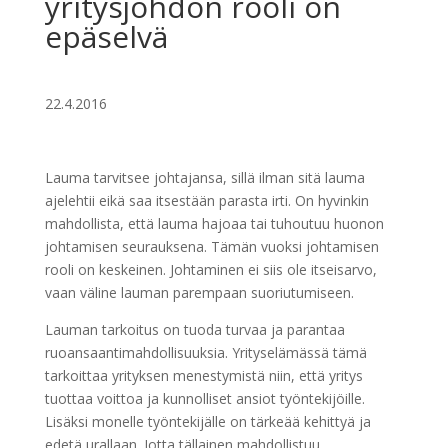
yritysjohdon rooli on
epäselvä
22.4.2016
Lauma tarvitsee johtajansa, sillä ilman sitä lauma
ajelehtii eikä saa itsestään parasta irti. On hyvinkin
mahdollista, että lauma hajoaa tai tuhoutuu huonon
johtamisen seurauksena. Tämän vuoksi johtamisen
rooli on keskeinen. Johtaminen ei siis ole itseisarvo,
vaan väline lauman parempaan suoriutumiseen.
Lauman tarkoitus on tuoda turvaa ja parantaa
ruoansaantimahdollisuuksia. Yrityselämässä tämä
tarkoittaa yrityksen menestymistä niin, että yritys
tuottaa voittoa ja kunnolliset ansiot työntekijöille.
Lisäksi monelle työntekijälle on tärkeää kehittyä ja
edetä urallaan. Jotta tällainen mahdollistuu