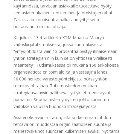
käytännössä, tarvitaan asiakkaille tuotettava hyöty,
sen asianmukainen tuottaminen ja omistajan rahat.
Tällaista kokonaisuutta palkataan yritykseen
hoitamaan toimitusjohtaja.
KL julkaisi 13.4. artikkelin KTM Maarika Mauryn
väitöskirjatutkimuksesta, jossa suomalaisesta
”yritysjohdosta vain 13 prosenttia pystyy ilmaisemaan
yhtiön strategian niin kuin se on yhtiössä virallisesti
määritelty”. Tutkimuksessa oli mukana 150 erikokoista
organisaatiota eri toimialoilta ja vastaajina lähes
10.000 henkeä varastotyöntekijästä pörssiyhtiön
toimitusjohtajaan. Tutkimustiedon mukaan
strategiansa hyvin hallitsevat yritykset menestyvät
parhaiten. Suomalaisten yritysten johto suoriutuu
väitöksen valossa huonosti strategiatyöstä.
Asia ei ole aivan mitätön, sillä korkeimman johdon
tehtävä on muodostaa organisaatiolleen suunta ja
menestyskeinot suuntaan kulkemisen avuksi. Nyt tämä