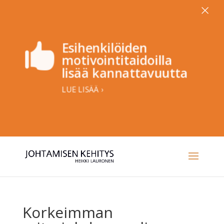
×
Esihenkilöiden

motivointitaidoilla
lisää kannattavuutta
LUE LISÄÄ ›
Korkeimman