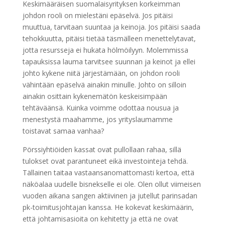
Keskimääräisen suomalaisyrityksen korkeimman
johdon rooli on mielestäni epäselvä. Jos pitäisi
muuttua, tarvitaan suuntaa ja keinoja. Jos pitäisi saada
tehokkuutta, pitäisi tietää täsmälleen menettelytavat,
jotta resursseja ei hukata hölmöilyyn. Molemmissa
tapauksissa lauma tarvitsee suunnan ja keinot ja ellei
johto kykene niitä järjestämään, on johdon rooli
vähintään epäselvä ainakin minulle. Johto on silloin
ainakin osittain kykenemätön keskeisimpään
tehtäväänsä. Kuinka voimme odottaa nousua ja
menestystä maahamme, jos yrityslaumamme
toistavat samaa vanhaa?
Pörssiyhtiöiden kassat ovat pullollaan rahaa, sillä
tulokset ovat parantuneet eikä investointeja tehdä.
Tällainen taitaa vastaansanomattomasti kertoa, että
näköalaa uudelle bisnekselle ei ole. Olen ollut viimeisen
vuoden aikana sangen aktiivinen ja jutellut parinsadan
pk-toimitusjohtajan kanssa. He kokevat keskimäärin,
että johtamisasioita on kehitetty ja että ne ovat