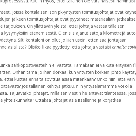
kuprosessissa. Kuulin myös, ettei tällainen ole varsinaisesti harvinaist
lanteet, joissa kohtalaisen ison pk-yritysten toimitusjohtajat ovat käyn
lujen jälkeen toimitusjohtajat ovat pyytäneet materiaaliani jatkaaks
tarjouksen. On yllättävän yleistä, ettei johtaja vastaa tällaisen
a kysymyksiini etenemisestä. Olen siis ajanut satoja kilometrejä auto
ydettynä. Silti kohtaloni on ollut jo liian usein, etten saa johtajaan
e asiallista? Olisiko liikaa pyydetty, että johtaja vastaisi
ennalta sovi
 kuinka sähköpostiviesteihin ei vastata. Tämäkään ei vaikuta erityisen fi
 sitten. Onhan tämä jo ihan dorkaa, kun yritysten korkein johto käyttä
llä, ettei kuittaa ennalta sovittua asiaa mitenkään? Onko niin, että vain
ittavasti? Jos tällainen kehitys jatkuu, niin yrityselämämme voi olla
ä. Tajuavatko johtajat, millaisen viestin he antavat tilanteessa, jos
ä yhteiskunnalta? Ottakaa johtajat asia itsellenne ja korjatkaa