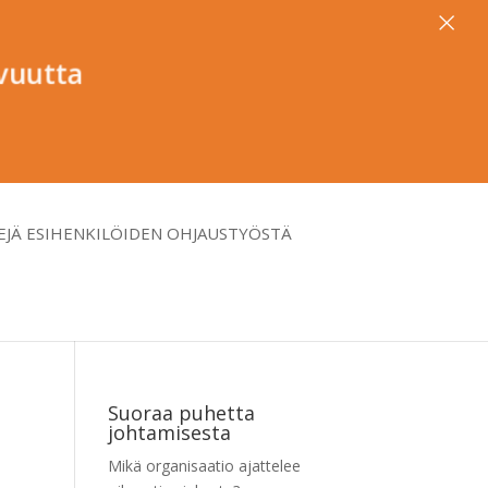
×
avuutta
EJÄ ESIHENKILÖIDEN OHJAUSTYÖSTÄ
Suoraa puhetta
johtamisesta
Mikä organisaatio ajattelee