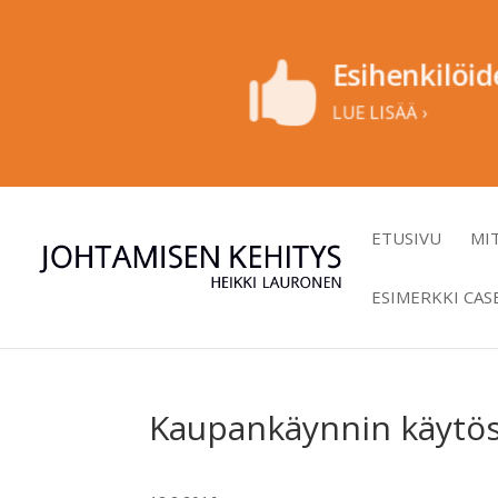
Esihenkilöid

LUE LISÄÄ ›
ETUSIVU
MI
ESIMERKKI CAS
Kaupankäynnin käytös