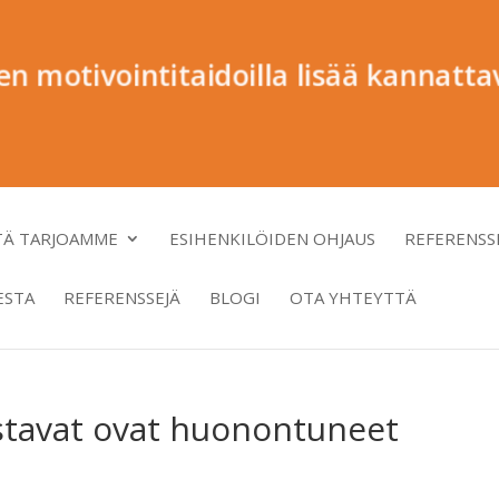
en motivointitaidoilla lisää kannatt
TÄ TARJOAMME
ESIHENKILÖIDEN OHJAUS
REFERENSS
ESTA
REFERENSSEJÄ
BLOGI
OTA YHTEYTTÄ
tavat ovat huonontuneet