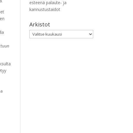
a.
esteenä palaute- ja
kannustustaidot
eet
een
Arkistot
lla
Arkistot
ttuun
ksulta
ytyy
sa