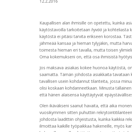
12.2.2016
Kaupallisen alan ihmisille on opetettu, kuinka asi
käytöstavoilla tarkoitetaan
hyvää
ja kohteliasta 
käytöstä ei pitäisi tarvita erikseen korostaa. Täst
jähmeää kansaa ja hieman tylyjäkin, mutta harva
toimesta hieman eri tavalla, mutta toisen ylimiel
Oma kokemukseni on, että osa ihmisistä hyötyisi
Jos maksava asiakas kokee huonoa käytöstä, on u
saamatta. Tämän johdosta asiakkaita tavataan k
tavallisen usein kohdannut tilanteita, jossa minua
olisi koskaan kohdanneetkaan. Minusta tällaine
että hänen alaisensa käyttäytyvät epäystävällise
Olen ikäväkseni saanut havaita, että aika monen
vuosikymmen sitten puhuttiin rekrytointitilanteen
johdosta laadittiin ohjeistusta, kuinka kaikkia rek
ilmoittaa kaikille työpaikkaa hakeneille, myös kars