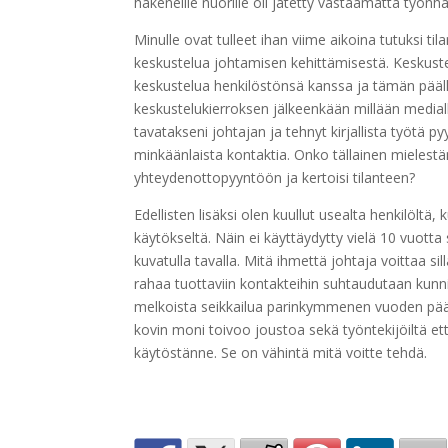
hakeneille nuorille oli jätetty vastaamatta työnha
Minulle ovat tulleet ihan viime aikoina tutuksi ti
keskustelua johtamisen kehittämisestä. Keskuste
keskustelua henkilöstönsä kanssa ja tämän päälle 
keskustelukierroksen jälkeenkään millään mediall
tavatakseni johtajan ja tehnyt kirjallista työtä py
minkäänlaista kontaktia. Onko tällainen mielestänn
yhteydenottopyyntöön ja kertoisi tilanteen?
Edellisten lisäksi olen kuullut usealta henkilöltä,
käytökseltä. Näin ei käyttäydytty vielä 10 vuotta
kuvatulla tavalla. Mitä ihmettä johtaja voittaa si
rahaa tuottaviin kontakteihin suhtaudutaan kunnio
melkoista seikkailua parinkymmenen vuoden pääst
kovin moni toivoo joustoa sekä työntekijöiltä ett
käytöstänne. Se on vähintä mitä voitte tehdä.