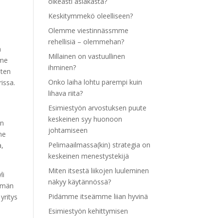
oikeasti asiakasta?
Keskitymmekö oleelliseen?
Olemme viestinnässmme
rehellisiä – olemmehan?
ä
Millainen on vastuullinen
mme
ihminen?
sten
Onko laiha lohtu parempi kuin
issa.
lihava riita?
Esimiestyön arvostuksen puute
keskeinen syy huonoon
en
johtamiseen
me
Pelimaailmassa(kin) strategia on
a,
keskeinen menestystekijä
Miten itsestä liikojen luuleminen
li
näkyy käytännössä?
Tämän
Pidämme itseämme liian hyvinä
yritys
Esimiestyön kehittymisen