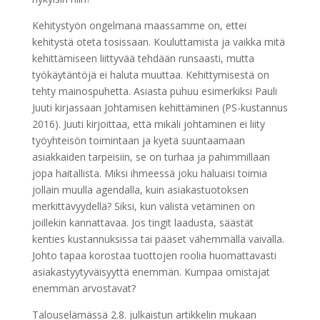
Kehitystyön ongelmana maassamme on, ettei
kehitystä oteta tosissaan. Kouluttamista ja vaikka mitä
kehittämiseen liittyvää tehdään runsaasti, mutta
työkäytäntöjä ei haluta muuttaa. Kehittymisestä on
tehty mainospuhetta. Asiasta puhuu esimerkiksi Pauli
Juuti kirjassaan Johtamisen kehittäminen (PS-kustannus
2016). Juuti kirjoittaa, että mikäli johtaminen ei liity
työyhteisön toimintaan ja kyetä suuntaamaan
asiakkaiden tarpeisiin, se on turhaa ja pahimmillaan
jopa haitallista. Miksi ihmeessä joku haluaisi toimia
jollain muulla agendalla, kuin asiakastuotoksen
merkittävyydellä? Siksi, kun välistä vetäminen on
joillekin kannattavaa. Jos tingit laadusta, säästät
kenties kustannuksissa tai pääset vähemmällä vaivalla.
Johto tapaa korostaa tuottojen roolia huomattavasti
asiakastyytyväisyyttä enemmän. Kumpaa omistajat
enemmän arvostavat?
Talouselämässä 2.8. julkaistun artikkelin mukaan