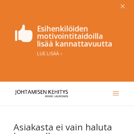
×
Esihenkilöiden

motivointitaidoilla
lisää kannattavuutta
LUE LISÄÄ ›
Asiakasta ei vain haluta