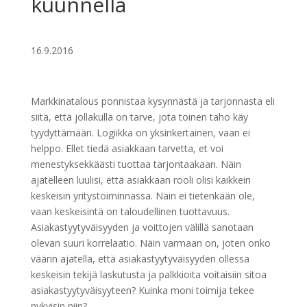
kuunnella
16.9.2016
Markkinatalous ponnistaa kysynnästä ja tarjonnasta eli
siitä, että jollakulla on tarve, jota toinen taho käy
tyydyttämään. Logiikka on yksinkertainen, vaan ei
helppo. Ellet tiedä asiakkaan tarvetta, et voi
menestyksekkäästi tuottaa tarjontaakaan. Näin
ajatelleen luulisi, että asiakkaan rooli olisi kaikkein
keskeisin yritystoiminnassa. Näin ei tietenkään ole,
vaan keskeisintä on taloudellinen tuottavuus.
Asiakastyytyväisyyden ja voittojen välillä sanotaan
olevan suuri korrelaatio. Näin varmaan on, joten onko
väärin ajatella, että asiakastyytyväisyyden ollessa
keskeisin tekijä laskutusta ja palkkioita voitaisiin sitoa
asiakastyytyväisyyteen? Kuinka moni toimija tekee
nykyisin niin?