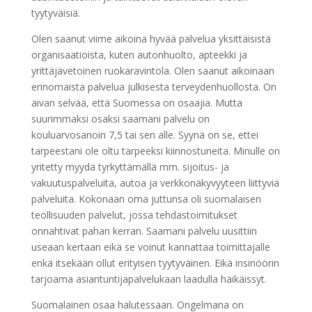
tyytyväisiä.
Olen saanut viime aikoina hyvää palvelua yksittäisistä
organisaatioista, kuten autonhuolto, apteekki ja
yrittäjävetoinen ruokaravintola. Olen saanut aikoinaan
erinomaista palvelua julkisesta terveydenhuollosta. On
aivan selvää, että Suomessa on osaajia. Mutta
suurimmaksi osaksi saamani palvelu on
kouluarvosanoin 7,5 tai sen alle. Syynä on se, ettei
tarpeestani ole oltu tarpeeksi kiinnostuneita. Minulle on
yritetty myydä tyrkyttämällä mm. sijoitus- ja
vakuutuspalveluita, autoa ja verkkonäkyvyyteen liittyviä
palveluita. Kokonaan oma juttunsa oli suomalaisen
teollisuuden palvelut, jossa tehdastoimitukset
onnahtivat pahan kerran. Saamani palvelu uusittiin
useaan kertaan eikä se voinut kannattaa toimittajalle
enkä itsekään ollut erityisen tyytyväinen. Eikä insinöörin
tarjoama asiantuntijapalvelukaan laadulla häikäissyt.
Suomalainen osaa halutessaan. Ongelmana on