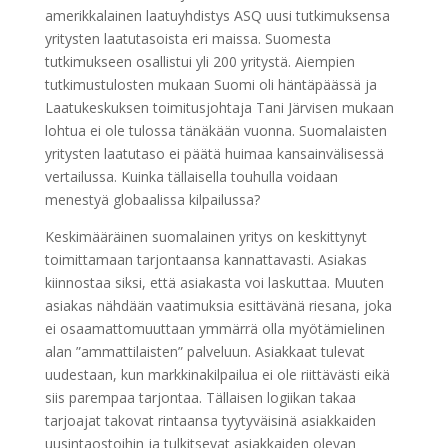
amerikkalainen laatuyhdistys ASQ uusi tutkimuksensa
yritysten laatutasoista eri maissa. Suomesta
tutkimukseen osallistui yli 200 yritystä. Aiempien
tutkimustulosten mukaan Suomi oli häntäpäässä ja
Laatukeskuksen toimitusjohtaja Tani Järvisen mukaan
lohtua ei ole tulossa tänäkään vuonna. Suomalaisten
yritysten laatutaso ei päätä huimaa kansainvälisessä
vertailussa. Kuinka tällaisella touhulla voidaan
menestyä globaalissa kilpailussa?
Keskimääräinen suomalainen yritys on keskittynyt
toimittamaan tarjontaansa kannattavasti. Asiakas
kiinnostaa siksi, että asiakasta voi laskuttaa. Muuten
asiakas nähdään vaatimuksia esittävänä riesana, joka
ei osaamattomuuttaan ymmärrä olla myötämielinen
alan ”ammattilaisten” palveluun. Asiakkaat tulevat
uudestaan, kun markkinakilpailua ei ole riittävästi eikä
siis parempaa tarjontaa. Tällaisen logiikan takaa
tarjoajat takovat rintaansa tyytyväisinä asiakkaiden
uusintaostoihin ja tulkitsevat asiakkaiden olevan