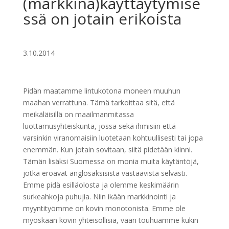
(markkina)käyttäytymise
ssä on jotain erikoista
3.10.2014
Pidän maatamme lintukotona moneen muuhun
maahan verrattuna. Tämä tarkoittaa sitä, että
meikäläisillä on maailmanmitassa
luottamusyhteiskunta, jossa sekä ihmisiin että
varsinkin viranomaisiin luotetaan kohtuullisesti tai jopa
enemmän. Kun jotain sovitaan, siitä pidetään kiinni.
Tämän lisäksi Suomessa on monia muita käytäntöjä,
jotka eroavat anglosaksisista vastaavista selvästi.
Emme pidä esilläolosta ja olemme keskimäärin
surkeahkoja puhujia. Niin ikään markkinointi ja
myyntityömme on kovin monotonista. Emme ole
myöskään kovin yhteisöllisiä, vaan touhuamme kukin