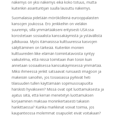
näkemys on yksi näkemys eikä koko totuus, mutta
kuitenkin asiantuntijan suulla lausuttu näkemys.
Suomalaisia pidetään mörökölleinä eurooppalaisten
kansojen joukossa. Ero jenkkeihin on vieläkin
suurempi, sillä ymmärtääkseni erityisesti USA:ssa
korostetaan sosiaalista kanssakäymistä ja ystävällistä
julkikuvaa. Myös itämaisissa kulttuureissa kasvojen
säilyttäminen on tärkeää. Kuitenkin monien
kulttuureiden liike-elämän toimintatavoista syntyy
vaikutelma, että niissä toimitaan ihan toisin kuin
annetaan sosiaalisessa kanssakäymisessä ymmärtää.
Miksi ihmeessä jenkit satsaavat runsaasti imagoon ja
makeisiin sanoihin, jos tosiasiassa pyrkivät heti
tilaisuuden tullen käyttämään sopimusosapuolta
härskisti hyväkseen? Missä ovat opit luottamuksesta ja
ajatus siitä, että kerran menetetyn luottamuksen
korjaaminen maksaa moninkertaisesti takaisin
hankittaessa? Kuinka markkinat voivat toimia, jos
kaupanteossa molemmat osapuolet eivät voitakaan?