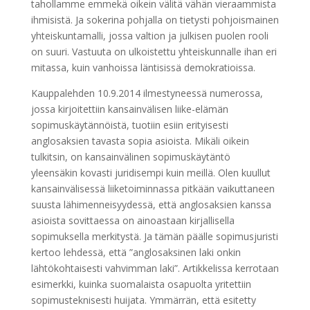
tahollamme emmekä oikein välitä vähän vieraammista
ihmisistä. Ja sokerina pohjalla on tietysti pohjoismainen
yhteiskuntamalli, jossa valtion ja julkisen puolen rooli
on suuri. Vastuuta on ulkoistettu yhteiskunnalle ihan eri
mitassa, kuin vanhoissa läntisissä demokratioissa.
Kauppalehden 10.9.2014 ilmestyneessä numerossa,
jossa kirjoitettiin kansainvälisen liike-elämän
sopimuskäytännöistä, tuotiin esiin erityisesti
anglosaksien tavasta sopia asioista. Mikäli oikein
tulkitsin, on kansainvälinen sopimuskäytäntö
yleensäkin kovasti juridisempi kuin meillä. Olen kuullut
kansainvälisessä liiketoiminnassa pitkään vaikuttaneen
suusta lähimenneisyydessä, että anglosaksien kanssa
asioista sovittaessa on ainoastaan kirjallisella
sopimuksella merkitystä. Ja tämän päälle sopimusjuristi
kertoo lehdessä, että ”anglosaksinen laki onkin
lähtökohtaisesti vahvimman laki”. Artikkelissa kerrotaan
esimerkki, kuinka suomalaista osapuolta yritettiin
sopimusteknisesti huijata. Ymmärrän, että esitetty