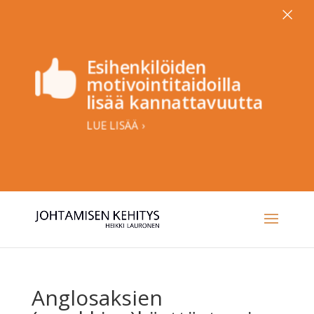
×
Esihenkilöiden

motivointitaidoilla
lisää kannattavuutta
LUE LISÄÄ ›
Anglosaksien