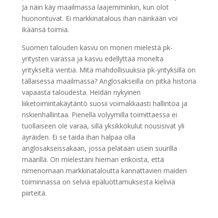
Ja näin käy maailmassa laajemminkin, kun olot
huonontuvat. Ei markkinatalous ihan näinkään voi
ikäänsä toimia.
Suomen talouden kasvu on monen mielestä pk-
yritysten varassa ja kasvu edellyttää monelta
yritykseltä vientiä. Mitä mahdollisuuksia pk-yrityksillä on
tällaisessa maailmassa? Anglosakseilla on pitkä historia
vapaasta taloudesta. Heidän nykyinen
liiketoimintakäytäntö suosii voimakkaasti hallintoa ja
riskienhallintaa. Pienellä volyymilla toimittaessa ei
tuollaiseen ole varaa, sillä yksikkökulut nousisivat yli
äyräiden. Ei se taida ihan halpaa olla
anglosakseissakaan, jossa pelataan usein suurilla
määrillä. On mielestäni hieman erikoista, että
nimenomaan markkinataloutta kannattavien maiden
toiminnassa on selviä epäluottamuksesta kieliviä
piirteitä.