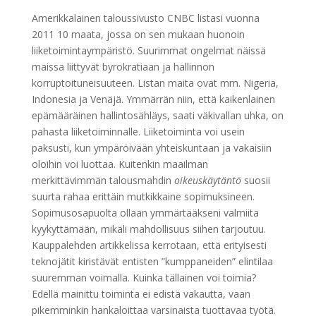
Amerikkalainen taloussivusto CNBC listasi vuonna
2011 10 maata, jossa on sen mukaan huonoin
liiketoimintaympäristö. Suurimmat ongelmat näissä
maissa liittyvät byrokratiaan ja hallinnon
korruptoituneisuuteen. Listan maita ovat mm. Nigeria,
Indonesia ja Venäjä. Ymmärrän niin, että kaikenlainen
epämääräinen hallintosähläys, saati väkivallan uhka, on
pahasta liiketoiminnalle. Liiketoiminta voi usein
paksusti, kun ympäröivään yhteiskuntaan ja vakaisiin
oloihin voi luottaa. Kuitenkin maailman
merkittävimmän talousmahdin
oikeuskäytäntö
suosii
suurta rahaa erittäin mutkikkaine sopimuksineen.
Sopimusosapuolta ollaan ymmärtääkseni valmiita
kyykyttämään, mikäli mahdollisuus siihen tarjoutuu.
Kauppalehden artikkelissa kerrotaan, että erityisesti
teknojätit kiristävät entisten ”kumppaneiden” elintilaa
suuremman voimalla. Kuinka tällainen voi toimia?
Edellä mainittu toiminta ei edistä vakautta, vaan
pikemminkin hankaloittaa varsinaista tuottavaa työtä.